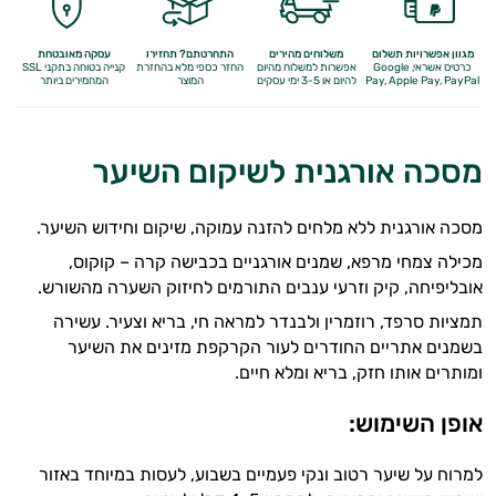
מגוון אפשרויות תשלום
משלוחים מהירים
התחרטתם? תחזירו
עסקה מאובטחת
כרטיס אשראי, Google
אפשרות למשלוח מהיום
החזר כספי מלא
בהחזרת
קנייה בטוחה בתקני SSL
Apple Pay, PayPal
Pay,
להיום או 3-5 ימי עסקים
המוצר
המחמירים ביותר
מסכה אורגנית לשיקום השיער
מסכה אורגנית ללא מלחים להזנה עמוקה, שיקום וחידוש השיער.
מכילה צמחי מרפא, שמנים אורגניים בכבישה קרה – קוקוס,
אובליפיחה, קיק וזרעי ענבים התורמים לחיזוק השערה מהשורש.
תמציות סרפד, רוזמרין ולבנדר למראה חי, בריא וצעיר. עשירה
בשמנים אתריים החודרים לעור הקרקפת מזינים את השיער
ומותרים אותו חזק, בריא ומלא חיים.
אופן השימוש:
למרוח על שיער רטוב ונקי פעמיים בשבוע, לעסות במיוחד באזור