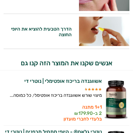
ותזונת הספורט.
אני כאן כדי לעזור לך להתאים את תוספי
התזונה ומוצרי הבריאות המדויקים למטרות
הדרך הטבעית להוציא את היופי
ולמצב הגופני שלך, ולהסביר לך אילו רכיבים
החוצה
עובדים יחד כדי למקסם תוצאות גם בחיי היום
יום וגם בתחום הכושר והספורט.
המטרה שלי היא להתאים עבורך המלצות
אנשים שקנו את המוצר הזה קנו גם
אישיות מבוססות מדעית.
זה הזמן להתחיל. איך אוכל לעזור?
אשווגנדה בריכוז אופטימלי | נוטרי די
מיצוי שורש אשווגנדה בריכוז אופטימלי, כל כמוסה...
1+1 מתנה
2 ב-
179.90
₪
בלעדי לחברי מועדון
נוטרי גלאם® - היופי מתחיל מבפנים | נוטרי די