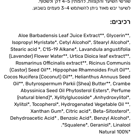
שורשי השיער והקצוות, להמתין 4-5 דק' ולשטוף.
לשיער יבש מאוד ניתן להשתמש 3-4 פעמים בשבוע.
רכיבים:
Aloe Barbadensis Leaf Juice Extract**, Glycerin**,
Isopropyl Myristate*, Cetyl Alcohol*, Stearyl Alcohol*,
Stearic acid *, C15-19 Alkane*, Lavandula angustifolia
(Lavender) Flower Water**, Urtica Dioica leaf extract**,
Rosmarinus Officinalis extract**, Ricinus Communis
(Castor) Seed Oil**, Hippophae Rhamnoides Fruit Oil**,
Cocos Nucifera (Coconut) Oil**, Helianthus Annuus Seed
Oil**, Butyrospermum Parkii (Shea) Butter**, Crambe
Abyssinica Seed Oil Phytosterol Esters*, Perfume
(natural blend)*, Xylitylglucoside* ,Anhydroxylitol*,
Xylitol*, Tocopherol*, Hydrogenated Vegetable Oil **,
Xanthan Gum*, Citric acid*, Beta-Sitosterol*,
Dehydroacetic Acid* , Benzoic Acid*, Benzyl Alcohol*,
Squalene*, Geraniol*, Linalool*.
*Natural 100%