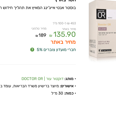
בוסטר אנטי אייג'ינג המאיץ את תהליך חידוש ה
453 ₪ ל-100 מ"ל
מחיר טלפוני
מחיר באתר
135.90
189
₪
₪
מחיר באתר
חברי מועדון צוברים 5%
מותג:
דוקטור עור | DOCTOR OR
אישורים:
מיוצר ברישיון משרד הבריאות, עומד בתקן
כמות:
30 מ״ל