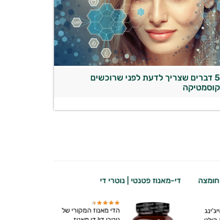
5 דברים שצריך לדעת לפני שרוכשים
וסמטיקה
ם חומצה
די-מאנוז פטנטי | נוטרי די
סרום פנים נר
היאלורונית |
הדי מאנוז המקורי של
אייג'ינג
נוטרי די! די מאנוז