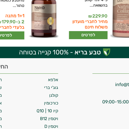
מהטבע כמוסות ק
בהשוואה...
טהור...
1+1 מתנה
229.90
₪
מחיר לחברי מועדון
2 ב-
179.90
₪
משלוח חינם
בלעדי לחברי 
לפרטים
לפרטים
טבע בריא
- 100% קנייה בטוחה
החי
אלפא
ח
גוג'י ברי
ש
קולגן
מ
כורכומין
א
קיו 10 | Q10
מ
ויטמין B12
מ
ויטמין D
ח