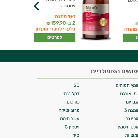
ולגן
פטנטי...
1+1 מתנה
2 ב-
159.90
₪
בלעדי לחברי מועדון
מועדון
לפרטים
פושים הפופולריים
ומץ תפוחים
ISO
מן אורגנו
דקל ננסי
גנזיום
כורכום
ומגה 3
פרוביוטיקה
ורינגה
עשב חיטה
ולטי ויטמין
ויטמין C
מוציות
סידן