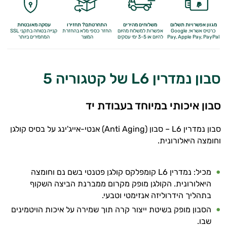
מגוון אפשרויות תשלום
משלוחים מהירים
התחרטתם? תחזירו
עסקה מאובטחת
כרטיס אשראי, Google
אפשרות למשלוח מהיום
החזר כספי מלא
בהחזרת
קנייה בטוחה בתקני SSL
Apple Pay, PayPal
Pay,
להיום או 3-5 ימי עסקים
המוצר
המחמירים ביותר
סבון נמדרין L6 של קטגוריה 5
סבון איכותי במיוחד בעבודת יד
סבון נמדרין L6 – סבון (Anti Aging) אנטי-אייג'ינג על בסיס קולגן
וחומצה היאלורונית.
מכיל: נמדרין L6 קומפלקס קולגן פטנטי בשם נם וחומצה
היאלורונית. הקולגן מופק מקרום ממברנת הביצה השקוף
בתהליך הידרוליזה אנזימטי וטבעי.
‬שבו‭.‬