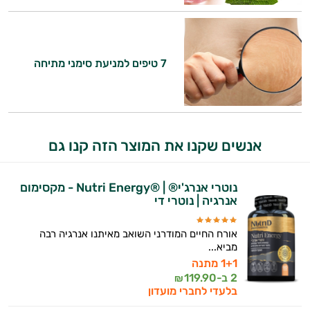
היי,
אני יועץ הבריאות האישי AI של טבע בריא.
7 טיפים למניעת סימני מתיחה
התשובות שלי מבוססות על מאגרי מידע קליניים
וספרות מקצועית בתחומי הרפואה הטבעית
ותזונת הספורט.
אני כאן כדי לעזור לך להתאים את תוספי
אנשים שקנו את המוצר הזה קנו גם
התזונה ומוצרי הבריאות המדויקים למטרות
ולמצב הגופני שלך, ולהסביר לך אילו רכיבים
עובדים יחד כדי למקסם תוצאות גם בחיי היום
נוטרי אנרג'י® | ®Nutri Energy - מקסימום
יום וגם בתחום הכושר והספורט.
אנרגיה | נוטרי די
המטרה שלי היא להתאים עבורך המלצות
אורח החיים המודרני השואב מאיתנו אנרגיה רבה
אישיות מבוססות מדעית.
מביא...
1+1 מתנה
זה הזמן להתחיל. איך אוכל לעזור?
2 ב-
119.90
₪
בלעדי לחברי מועדון