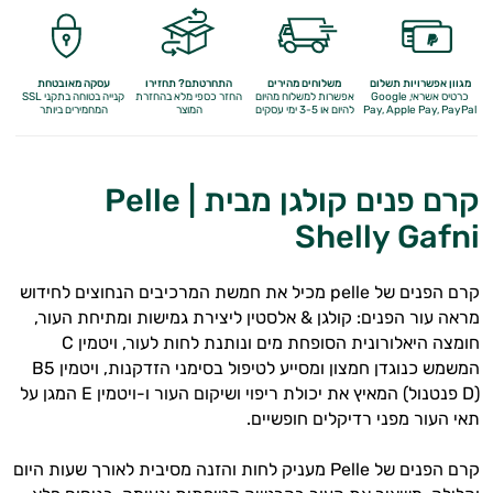
מגוון אפשרויות תשלום
משלוחים מהירים
התחרטתם? תחזירו
עסקה מאובטחת
כרטיס אשראי, Google
אפשרות למשלוח מהיום
החזר כספי מלא
בהחזרת
קנייה בטוחה בתקני SSL
Apple Pay, PayPal
Pay,
להיום או 3-5 ימי עסקים
המוצר
המחמירים ביותר
קרם פנים קולגן מבית Pelle |
Shelly Gafni
קרם הפנים של pelle מכיל את חמשת המרכיבים הנחוצים לחידוש
מראה עור הפנים: קולגן & אלסטין ליצירת גמישות ומתיחת העור,
חומצה היאלורונית הסופחת מים ונותנת לחות לעור, ויטמין C
המשמש כנוגדן חמצון ומסייע לטיפול בסימני הזדקנות, ויטמין B5
(D פנטנול) המאיץ את יכולת ריפוי ושיקום העור ו-ויטמין E המגן על
תאי העור מפני רדיקלים חופשיים.
קרם הפנים של Pelle מעניק לחות והזנה מסיבית לאורך שעות היום