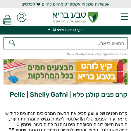
אפשרות משלוח אקספרס מהיום להיום ❤️ לפרטים
יועץ בריאות אישי AI
יועץ בריאות אישי AI
ראשי
>
קרם פנים קולגן פלא | Pelle | Shelly Gafni
קרם פנים קולגן פלא | Pelle | Shelly Gafni
קרם הפנים של pelle מכיל את חמשת המרכיבים הנחוצים לחידוש
מראה עור הפנים: קולגן & אלסטין ליצירת גמישות ומתיחת העור,
חומצה היאלורונית הסופחת מים ונותנת לחות לעור, ויטמין C
המשמש כנוגדן חמצון ומסייע לטיפול בסימני הזדקנות, ויטמין B5