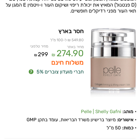
(D פנטנול) המאיץ את יכולת ריפוי ושיקום העור ו-ויטמין E המגן על
תאי העור מפני רדיקלים חופשיים.
חסר בארץ
549.80 ₪ ל-100 מ"ל
מחיר טלפוני
מחיר באתר
274.90
299
₪
₪
משלוח חינם
חברי מועדון צוברים 5%
מותג:
Pelle | Shelly Gafni
אישורים:
מיוצר ברישיון משרד הבריאות, עומד בתקן GMP
כמות:
50 מ"ל