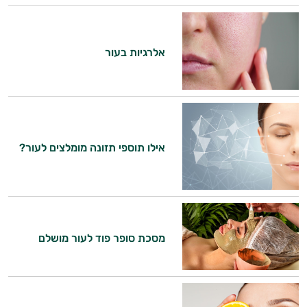
קוסמטיקה
אלרגיות בעור
אורגנית
מותגים
היגיינת
היי,
הפה
אני יועץ הבריאות האישי AI של טבע בריא.
אילו תוספי תזונה מומלצים לעור?
היגיינה
התשובות שלי מבוססות על מאגרי מידע קליניים
וספרות מקצועית בתחומי הרפואה הטבעית
נשית
ותזונת הספורט.
טיפוח
אני כאן כדי לעזור לך להתאים את תוספי
מסכת סופר פוד לעור מושלם
התזונה ומוצרי הבריאות המדויקים למטרות
הציפורניים
ולמצב הגופני שלך, ולהסביר לך אילו רכיבים
עובדים יחד כדי למקסם תוצאות גם בחיי היום
והשיער
יום וגם בתחום הכושר והספורט.