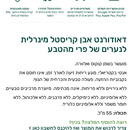
מגוון אפשרויות תשלום
משלוחים מהירים
התחרטתם? תחזירו
עסקה מאובטחת
כרטיס אשראי, Google
אפשרות למשלוח מהיום
החזר כספי מלא
בהחזרת
קנייה בטוחה בתקני SSL
Apple Pay, PayPal
Pay,
להיום או 3-5 ימי עסקים
המוצר
המחמירים ביותר
דאודורנט אבן קריסטל מינרלית
לנערים של פרי מהטבע
מועשר בשמן קוקוס ואלוורה.
אנטי בקטריאלי, מונע ריחות זיעה לאורך זמן, אינו חוסם את
נקבוביות ההזעה, פעולה טבעית והכרחית של הגוף.
ללא גירויים וללא פריחות. אינה מכתימה. מיוצרת מרכיבים טבעיים.
אנטי
ללא אלומיניום, ללא כימיקלים, ללא פרבנים, ללא אלכוהול, ללא
אייג'ינג
חומר משמר וללא אלומיניום כלוריד.
תכולה:
55 מ"ל.
טיפוח
רוצה להוסיף המלצה? בכיף!
הגוף
צריך לרכוש את המוצר ואז
להיכנס לחשבון כאן >