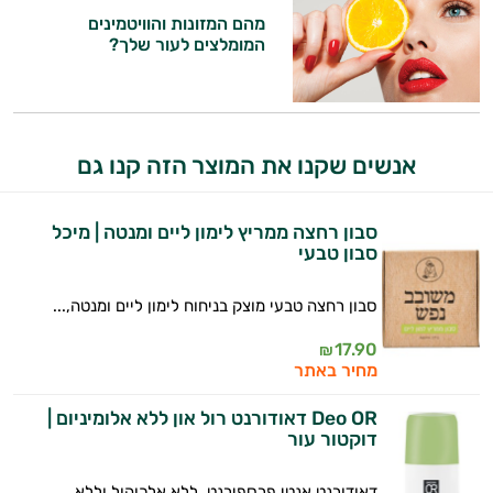
אביזרי
מהם המזונות והוויטמינים
המטרה שלי היא להתאים עבורך המלצות
המומלצים לעור שלך?
טיפוח
אישיות מבוססות מדעית.
הגנה
זה הזמן להתחיל. איך אוכל לעזור?
מהשמש
אנשים שקנו את המוצר הזה קנו גם
סבון רחצה ממריץ לימון ליים ומנטה | מיכל
סבון טבעי
סבון רחצה טבעי מוצק בניחוח לימון ליים ומנטה,...
17.90
₪
מחיר באתר
Deo OR דאודורנט רול און ללא אלומיניום |
דוקטור עור
דאודורנט אנטי פרספירנט, ללא אלכוהול וללא...