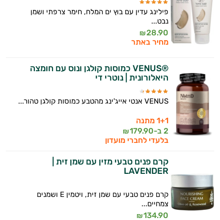
אישיות מבוססות מדעית.
פילינג עדין עם בוץ ים המלח, חימר צרפתי ושמן
נבט...
זה הזמן להתחיל. איך אוכל לעזור?
28.90
₪
מחיר באתר
®VENUS כמוסות קולגן ונוס עם חומצה
היאלורונית | נוטרי די
VENUS אנטי אייג'ינג מהטבע כמוסות קולגן טהור...
1+1 מתנה
2 ב-
179.90
₪
בלעדי לחברי מועדון
קרם פנים טבעי מזין עם שמן זית |
LAVENDER
קרם פנים טבעי עם שמן זית, ויטמין E ושמנים
צמחיים...
134.90
₪