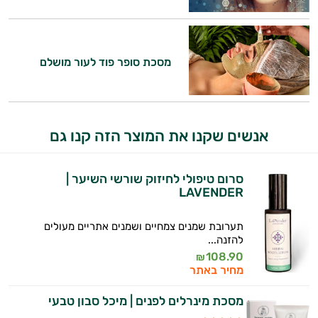
מסכת סופר פוד לעור מושלם
היי,
אני יועץ הבריאות האישי AI של טבע בריא.
אנשים שקנו את המוצר הזה קנו גם
התשובות שלי מבוססות על מאגרי מידע קליניים
וספרות מקצועית בתחומי הרפואה הטבעית
סרום טיפולי לחיזוק שורשי השיער |
ותזונת הספורט.
LAVENDER
אני כאן כדי לעזור לך להתאים את תוספי
התזונה ומוצרי הבריאות המדויקים למטרות
תערובת שמנים צמחיים ושמנים אתריים מעולים
להזנה...
ולמצב הגופני שלך, ולהסביר לך אילו רכיבים
108.90
עובדים יחד כדי למקסם תוצאות גם בחיי היום
₪
מחיר באתר
יום וגם בתחום הכושר והספורט.
מסכת מינרלים לפנים | מיכל סבון טבעי
המטרה שלי היא להתאים עבורך המלצות