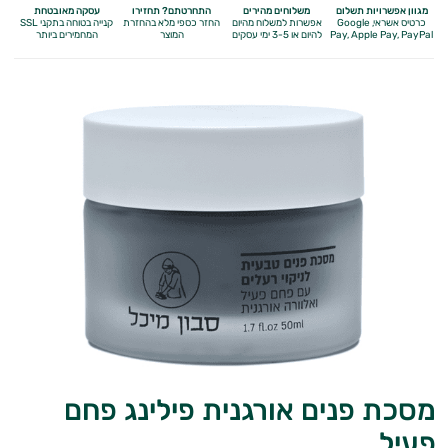
מגוון אפשרויות תשלום
משלוחים מהירים
התחרטתם? תחזירו
עסקה מאובטחת
כרטיס אשראי, Google
אפשרות למשלוח מהיום
החזר כספי מלא
בהחזרת
קנייה בטוחה בתקני SSL
Apple Pay, PayPal
Pay,
להיום או 3-5 ימי עסקים
המוצר
המחמירים ביותר
מסכת פנים אורגנית פילינג פחם
פעיל