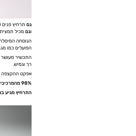
גם
תרחיץ פנים עד
ו
גם
מכיל תמצית ו
הנוסחה המיסלרית
הפועלים כמו מגנ
התכשיר מעושר בת
רך וגמיש.
אפקט ההקצפה העד
98% מהמרכיבים טבעיים. נבדק דרמטולוגית.
התרחיץ מגיע בצו