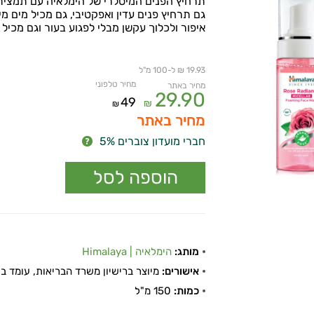
תרחיץ הפנים המיסלרי של הימלאיה עם תמצית 
גם תרחיץ פנים עדין ואפקטיבי, גם מכיל מים מי
איפור ולכלוך עקשן מבלי לפגוע בעור וגם מכיל
19.93 ₪ ל-100 מ"ל
מחיר טלפוני
מחיר באתר
29.90
49
₪
₪
מחיר באתר
חברי מועדון צוברים 5%
מותג:
הימלאיה | Himalaya
אישורים:
מיוצר ברישיון משרד הבריאות, עומד בתקן
כמות:
150 מ"ל