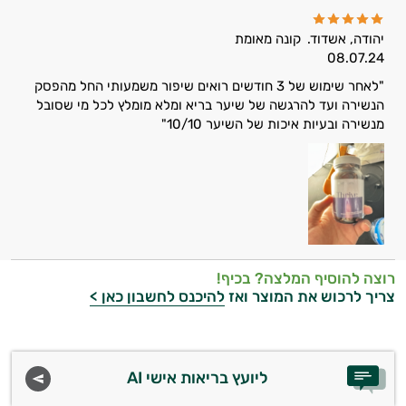
יהודה, אשדוד.
קונה מאומת
08.07.24
"לאחר שימוש של 3 חודשים רואים שיפור משמעותי החל מהפסק
הנשירה ועד להרגשה של שיער בריא ומלא מומלץ לכל מי שסובל
מנשירה ובעיות איכות של השיער 10/10"
היי,
אני יועץ הבריאות האישי AI של טבע בריא.
התשובות שלי מבוססות על מאגרי מידע קליניים
וספרות מקצועית בתחומי הרפואה הטבעית
ותזונת הספורט.
אני כאן כדי לעזור לך להתאים את תוספי
רוצה להוסיף המלצה? בכיף!
התזונה ומוצרי הבריאות המדויקים למטרות
צריך לרכוש את המוצר ואז
להיכנס לחשבון כאן >
ולמצב הגופני שלך, ולהסביר לך אילו רכיבים
עובדים יחד כדי למקסם תוצאות גם בחיי היום
יום וגם בתחום הכושר והספורט.
ליועץ בריאות אישי AI
המטרה שלי היא להתאים עבורך המלצות