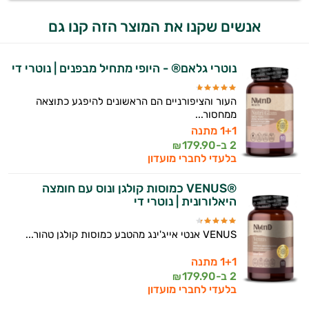
אישיות מבוססות מדעית.
אנשים שקנו את המוצר הזה קנו גם
זה הזמן להתחיל. איך אוכל לעזור?
נוטרי גלאם® - היופי מתחיל מבפנים | נוטרי די
העור והציפורניים הם הראשונים להיפגע כתוצאה
ממחסור...
1+1 מתנה
2 ב-
179.90
₪
בלעדי לחברי מועדון
®VENUS כמוסות קולגן ונוס עם חומצה
היאלורונית | נוטרי די
VENUS אנטי אייג'ינג מהטבע כמוסות קולגן טהור...
1+1 מתנה
2 ב-
179.90
₪
בלעדי לחברי מועדון