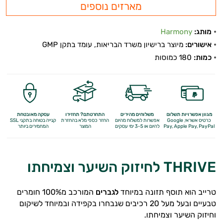
מארזים נוספים
מותג:
Harmony
אישורים:
מיוצר ברישיון משרד הבריאות, עומד בתקן GMP
כמות:
180 כמוסות
מגוון אפשרויות תשלום
משלוחים מהירים
התחרטתם? תחזירו
עסקה מאובטחת
כרטיס אשראי, Google
אפשרות למשלוח מהיום
החזר כספי מלא
בהחזרת
קנייה בטוחה בתקני SSL
Apple Pay, PayPal
Pay,
להיום או 3-5 ימי עסקים
המוצר
המחמירים ביותר
THRIVE לחיזוק השיער וצמיחתו
טרייב הוא תוסף תזונה במיוחד
לגברים
המורכב מ100% חומרים
טבעיים ובעל מעל 20 רכיבים שנבחרו בקפידה ובמיוחד לשיקום
וחיזוק השיער וצמיחתו.