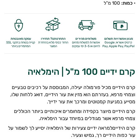
כמות:
100 מ"ל
מגוון אפשרויות תשלום
משלוחים מהירים
התחרטתם? תחזירו
עסקה מאובטחת
כרטיס אשראי, Google
אפשרות למשלוח מהיום
החזר כספי מלא
בהחזרת
קנייה בטוחה בתקני SSL
Apple Pay, PayPal
Pay,
להיום או 3-5 ימי עסקים
המוצר
המחמירים ביותר
קרם ידיים 100 מ"ל | הימלאיה
קרם הידיים מכיל פורמולה יעילה, המבוססת על רכיבים טבעיים
וצמחי מרפא, בעזרתם הוא מזין את עור הידיים, דואג ללחות שלו,
מסייע במניעת קמטוטים ומרכך את עור ידייך.
קרם הידיים מיוצר בקפידה ומחומרים איכותיים ביותר הכוללים
צמחי מרפא אשר מגודלים במיוחד עבור הימלאיה.
קרם הידייםלמראה ידיים צעירות של הימלאיה יסייע לך לשמור על
עור כפות הידיים רך, גמיש וצעיר.