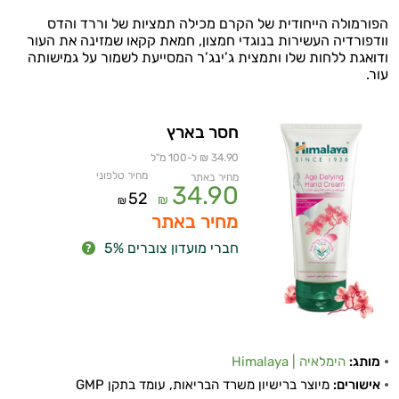
הפורמולה הייחודית של הקרם מכילה תמציות של וררד והדס
וודפורדיה העשירות בנוגדי חמצון, חמאת קקאו שמזינה את העור
ודואגת ללחות שלו ותמצית ג’ינג’ר המסייעת לשמור על גמישותה
עור.
חסר בארץ
34.90 ₪ ל-100 מ"ל
מחיר טלפוני
מחיר באתר
34.90
52
₪
₪
מחיר באתר
חברי מועדון צוברים 5%
מותג:
הימלאיה | Himalaya
אישורים:
מיוצר ברישיון משרד הבריאות, עומד בתקן GMP