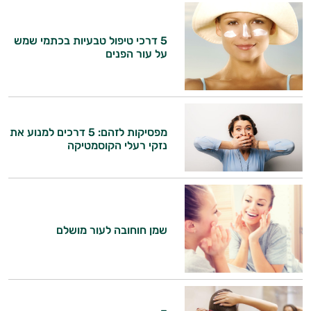
5 דרכי טיפול טבעיות בכתמי שמש
על עור הפנים
מפסיקות לזהם: 5 דרכים למנוע את
היי,
נזקי רעלי הקוסמטיקה
אני יועץ הבריאות האישי AI של טבע בריא.
התשובות שלי מבוססות על מאגרי מידע קליניים
וספרות מקצועית בתחומי הרפואה הטבעית
ותזונת הספורט.
שמן חוחובה לעור מושלם
אני כאן כדי לעזור לך להתאים את תוספי
התזונה ומוצרי הבריאות המדויקים למטרות
ולמצב הגופני שלך, ולהסביר לך אילו רכיבים
עובדים יחד כדי למקסם תוצאות גם בחיי היום
יום וגם בתחום הכושר והספורט.