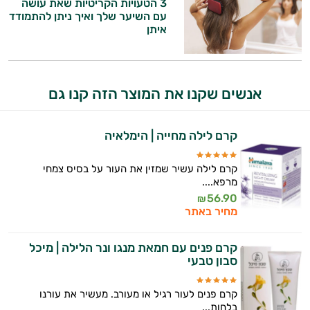
3 הטעויות הקריטיות שאת עושה
עם השיער שלך ואיך ניתן להתמודד
המטרה שלי היא להתאים עבורך המלצות
איתן
אישיות מבוססות מדעית.
זה הזמן להתחיל. איך אוכל לעזור?
אנשים שקנו את המוצר הזה קנו גם
קרם לילה מחייה | הימלאיה
קרם לילה עשיר שמזין את העור על בסיס צמחי
מרפא....
56.90
₪
מחיר באתר
קרם פנים עם חמאת מנגו ונר הלילה | מיכל
סבון טבעי
קרם פנים לעור רגיל או מעורב. מעשיר את עורנו
בלחות...