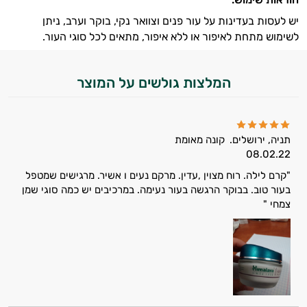
יש לעסות בעדינות על עור פנים וצוואר נקי, בוקר וערב, ניתן
קוסמטיקה
לשימוש מתחת לאיפור או ללא איפור, מתאים לכל סוגי העור.
אורגנית
המלצות גולשים על המוצר
מותגים
היגיינת
הפה
תניה, ירושלים.
קונה מאומת
08.02.22
היגיינה
"קרם לילה. רוח מצוין ,עדין. מרקם נעים ו אשיר. מרגישים שמטפל
בעור טוב. בבוקר הרגשה בעור נעימה. במרכיבים יש כמה סוגי שמן
נשית
צמחי "
טיפוח
הציפורניים
והשיער