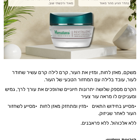
טיפוח
הפנים
מעבר
ליופי
טיפוח
משקם, מאזן לחות, ומזין את העור, קרם לילה קרם עשיר שחודר
מבפנים
לעור, עובד בלילה עם המחזור הטבעי של העור.
סרומים
הקרם מספק שלושה יתרונות חיוניים שהופכים את עורך לרך, גמיש
ומעניקים לו מראה עור צעיר
שמני
•מסייע בחידוש התאים •מזין ומתחזק מאזן לחות •מסייע לשחזור
בסיס
העור לאחר שניזוק.
ללא אלכוהול. ללא פראבנים.
שמנים
אתרים
הוראות שימוש: