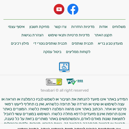
משלוחים
אודות
מדיניות החזרות
צרו קשר
מחיקת חשבון
איסוף עצמי
תקנון האתר
מדיניות פרטיות ותנאי שימוש
הצהרת נגישות
מועדון טבע בריא
תכנית שותפים
תכנית שותפים נוטרי די
מילון רכיבים
לקוחות ממליצים
ביטול עסקה
tevabari © all right reserved
המידע באתר אינו מיועד להנחות את הציבור או לשמש לגביו כהמלצה או הוראה או
עצה לשימוש או שינוי או הורדה של תרופה כלשהיא, ואין בו תחליף לייעוץ רפואי
פרטני או אחר. הכתוב באתר אינו מהווה המלצה רפואית כלשהי. המוצרים באתר
אינם תרופות ואינם מיועדים לרפא מחלה כלשהי. השימוש במוצרים עשוי להוביל
לתוצאות שונות מאדם לאדם, והמשתמשים באתר מוותרים בזאת על כל טענה,
תביעה או דרישה מהחברה בהקשר זה. נשים בהיריון, מניקות, ילדים והנוטלים
תרופות מרשם – יש להיוועץ ברופא לפני השימוש במוצרים. התמונות באתר הן