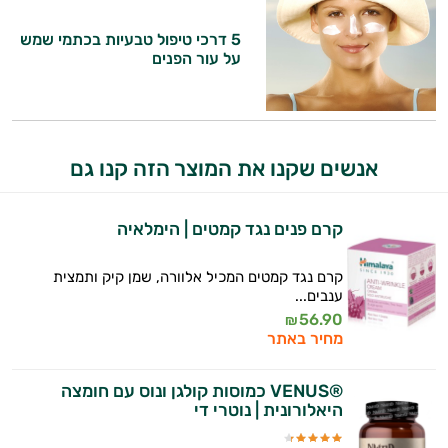
5 דרכי טיפול טבעיות בכתמי שמש
על עור הפנים
היי,
אני יועץ הבריאות האישי AI של טבע בריא.
התשובות שלי מבוססות על מאגרי מידע קליניים
וספרות מקצועית בתחומי הרפואה הטבעית
אנשים שקנו את המוצר הזה קנו גם
ותזונת הספורט.
אני כאן כדי לעזור לך להתאים את תוספי
קרם פנים נגד קמטים | הימלאיה
התזונה ומוצרי הבריאות המדויקים למטרות
ולמצב הגופני שלך, ולהסביר לך אילו רכיבים
קרם נגד קמטים המכיל אלוורה, שמן קיק ותמצית
עובדים יחד כדי למקסם תוצאות גם בחיי היום
ענבים...
יום וגם בתחום הכושר והספורט.
56.90
₪
מחיר באתר
המטרה שלי היא להתאים עבורך המלצות
אישיות מבוססות מדעית.
®VENUS כמוסות קולגן ונוס עם חומצה
היאלורונית | נוטרי די
זה הזמן להתחיל. איך אוכל לעזור?