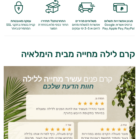
מגוון אפשרויות תשלום
משלוחים מהירים
התחרטתם? תחזירו
עסקה מאובטחת
כרטיס אשראי, Google
אפשרות למשלוח מהיום
החזר כספי מלא
בהחזרת
קנייה בטוחה בתקני SSL
Apple Pay, PayPal
Pay,
להיום או 3-5 ימי עסקים
המוצר
המחמירים ביותר
קרם לילה מחייה מבית הימלאיה
אנטי
אייג'ינג
טיפוח
הגוף