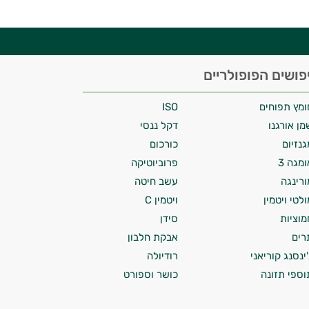
פושים הפופולריים
ומץ תפוחים
ISO
מן אורגנו
דקל ננסי
גנזיום
כורכום
ומגה 3
פרוביוטיקה
ורינגה
עשב חיטה
ולטי ויטמין
ויטמין C
מוציות
סידן
רים
אבקת חלבון
'ינסנג קוריאני
רודיולה
וספי תזונה
כושר וספורט