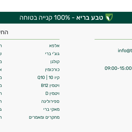
טבע בריא
- 100% קנייה בטוחה
החי
אלפא
ח
גוג'י ברי
ש
קולגן
מ
כורכומין
א
קיו 10 | Q10
מ
ויטמין B12
מ
ויטמין D
ח
ספירולינה
ת
מאקי ברי
ג
מחקרים ומאמרים
ת