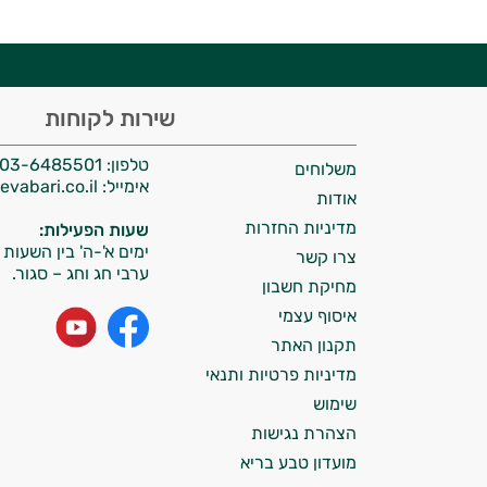
היי,
שירות לקוחות
אני יועץ הבריאות האישי AI של טבע בריא.
טלפון:
03-6485501
משלוחים
התשובות שלי מבוססות על מאגרי מידע קליניים
אימייל:
info@tevabari.co.il
וספרות מקצועית בתחומי הרפואה הטבעית
אודות
ותזונת הספורט.
מדיניות החזרות
שעות הפעילות:
ימים א'-ה' בין השעות 09:00-15:00
צרו קשר
אני כאן כדי לעזור לך להתאים את תוספי
ערבי חג וחג – סגור.
מחיקת חשבון
התזונה ומוצרי הבריאות המדויקים למטרות
איסוף עצמי
ולמצב הגופני שלך, ולהסביר לך אילו רכיבים
עובדים יחד כדי למקסם תוצאות גם בחיי היום
תקנון האתר
יום וגם בתחום הכושר והספורט.
מדיניות פרטיות ותנאי
שימוש
המטרה שלי היא להתאים עבורך המלצות
הצהרת נגישות
אישיות מבוססות מדעית.
מועדון טבע בריא
זה הזמן להתחיל. איך אוכל לעזור?