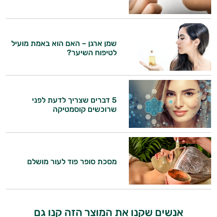
התשובות שלי מבוססות על מאגרי מידע קליניים
וספרות מקצועית בתחומי הרפואה הטבעית
ותזונת הספורט.
שמן ארגן – האם הוא באמת מועיל
לטיפוח השיער?
אני כאן כדי לעזור לך להתאים את תוספי
התזונה ומוצרי הבריאות המדויקים למטרות
ולמצב הגופני שלך, ולהסביר לך אילו רכיבים
עובדים יחד כדי למקסם תוצאות גם בחיי היום
יום וגם בתחום הכושר והספורט.
5 דברים שצריך לדעת לפני
שרוכשים קוסמטיקה
המטרה שלי היא להתאים עבורך המלצות
אישיות מבוססות מדעית.
זה הזמן להתחיל. איך אוכל לעזור?
מסכת סופר פוד לעור מושלם
אנשים שקנו את המוצר הזה קנו גם