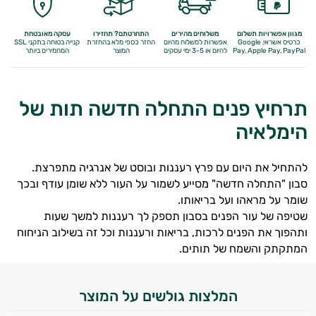
מגוון אפשרויות תשלום
משלוחים מהירים
התחרטתם? תחזירו
עסקה מאובטחת
כרטיס אשראי, Google
אפשרות למשלוח מהיום
החזר כספי מלא
בהחזרת
קנייה בטוחה בתקני SSL
Apple Pay, PayPal
Pay,
להיום או 3-5 ימי עסקים
המוצר
המחמירים ביותר
תרחיץ פנים התחלה חדשה תות של
הימלאיה
להתחיל את היום עם פרץ רעננות ובוסט של אנרגיה מתפרצת.
סבון "התחלה חדשה" מסייע לשמור על העור ללא שומן עודף ובכך
שומר על מראהו ועל בריאותו.
שטיפה של עור הפנים בסבון תספק לך רעננות למשך שעות
ותהפוך את הפנים לרכות, בריאות ורעננות וכל זה בשילוב הניחוח
המתקתק והשמח של תותים.
המלצות גולשים על המוצר