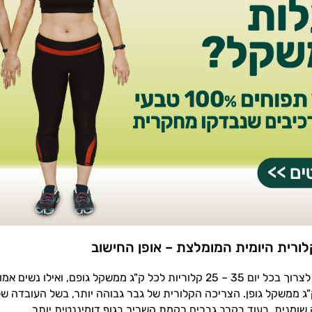
ורית היומית המומלצת – אופן החישוב
"ג ממשקל גופן. הצריכה הקלורית של גבר גבוהה יותר, בשל העובדה של
שומנית, בעוד בקרב גברים רקמת השריר בגוף דומיננטית יותר.