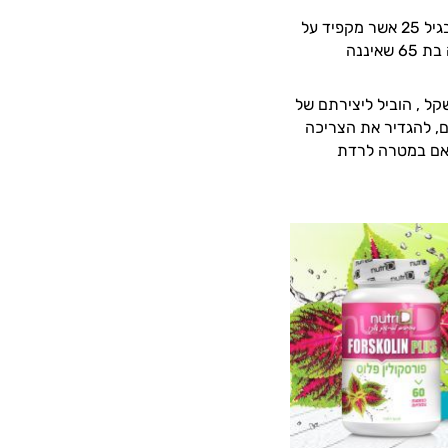
מעבר לכך, יש להתייחס למרכיבים נוספים, כמו גיל ופעילות גופנית. כך, לדוגמא, גבר בגיל 25 אשר מקפיד על
פעילות גופנית שגרתית מתונה, יכול לצרוך בכל יום 2800 קלוריות. לעומת זאת, אישה בת 65 שאיננה
קל , הוביל ליצירתם של
ם, להגדיר את הצריכה
 אם במטרה לרדת