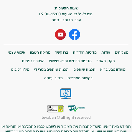
שעות הפעילות:
ימים א'-ה' בין השעות 09:00-15:00
ערבי חג וחג – סגור.
משלוחים
אודות
מדיניות החזרות
צרו קשר
מחיקת חשבון
איסוף עצמי
תקנון האתר
מדיניות פרטיות ותנאי שימוש
הצהרת נגישות
מועדון טבע בריא
תכנית שותפים
תכנית שותפים נוטרי די
מילון רכיבים
לקוחות ממליצים
ביטול עסקה
tevabari © all right reserved
המידע באתר אינו מיועד להנחות את הציבור או לשמש לגביו כהמלצה או הוראה או
עצה לשימוש או שינוי או הורדה של תרופה כלשהיא, ואין בו תחליף לייעוץ רפואי