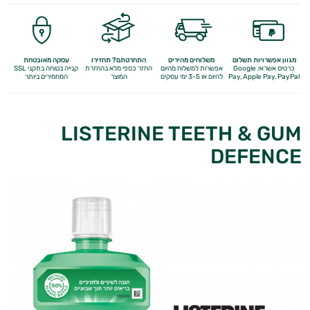
מגוון אפשרויות תשלום
משלוחים מהירים
התחרטתם? תחזירו
עסקה מאובטחת
כרטיס אשראי, Google
אפשרות למשלוח מהיום
החזר כספי מלא
בהחזרת
קנייה בטוחה בתקני SSL
Apple Pay, PayPal
Pay,
להיום או 3-5 ימי עסקים
המוצר
המחמירים ביותר
LISTERINE TEETH & GUM
DEFENCE