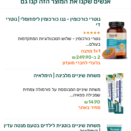
אנשים שקנו את המוצר הזה קנו גם
אני כאן כדי לעזור לך להתאים את תוספי
התזונה ומוצרי הבריאות המדויקים למטרות
נוטרי כורכומין - ננו כורכומין ליפוזומלי | נוטרי
ולמצב הגופני שלך, ולהסביר לך אילו רכיבים
די
עובדים יחד כדי למקסם תוצאות גם בחיי היום
יום וגם בתחום הכושר והספורט.
נוטרי כורכומין - שלוש הטכנולוגיות המתקדמות
בעולם...
המטרה שלי היא להתאים עבורך המלצות
1+1 מתנה
אישיות מבוססות מדעית.
2 ב-
249.90
₪
בלעדי לחברי מועדון
זה הזמן להתחיל. איך אוכל לעזור?
משחת שיניים מלבינה | הימלאיה
משחת שיניים המבוססת על פורמולה צמחית
שמכילה פפאיה...
14.90
₪
מחיר באתר
משחת שיניים בוטנית לילדים בטעם מנטה עדין
| הימלאיה