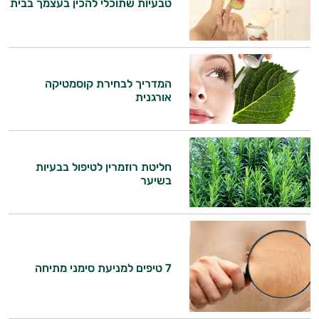
טבעיות שתוכלי להכין בעצמך בבית
המדריך לבחירת קוסמטיקה
אורגנית
היי,
אני יועץ הבריאות האישי AI של טבע בריא.
חליטת רוזמרין לטיפול בבעיות
בשיער
התשובות שלי מבוססות על מאגרי מידע קליניים
וספרות מקצועית בתחומי הרפואה הטבעית
ותזונת הספורט.
אני כאן כדי לעזור לך להתאים את תוספי
7 טיפים למניעת סימני מתיחה
התזונה ומוצרי הבריאות המדויקים למטרות
ולמצב הגופני שלך, ולהסביר לך אילו רכיבים
עובדים יחד כדי למקסם תוצאות גם בחיי היום