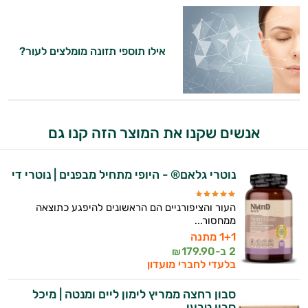
יום וגם בתחום הכושר והספורט.
המטרה שלי היא להתאים עבורך המלצות
אישיות מבוססות מדעית.
אילו תוספי תזונה מומלצים לעור?
זה הזמן להתחיל. איך אוכל לעזור?
אנשים שקנו את המוצר הזה קנו גם
נוטרי גלאם® - היופי מתחיל מבפנים | נוטרי די
העור והציפורניים הם הראשונים להיפגע כתוצאה
ממחסור...
1+1 מתנה
2 ב-
179.90
₪
בלעדי לחברי מועדון
סבון רחצה ממריץ לימון ליים ומנטה | מיכל
סבון טבעי