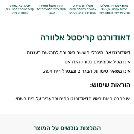
מגוון אפשרויות תשלום
משלוחים מהירים
התחרטתם? תחזירו
עסקה מאובטחת
כרטיס אשראי, Google
אפשרות למשלוח מהיום
החזר כספי מלא
בהחזרת
קנייה בטוחה בתקני SSL
Apple Pay, PayPal
Pay,
להיום או 3-5 ימי עסקים
המוצר
המחמירים ביותר
דאודורנט קריסטל אלוורה
דאודורנט אבן מינרלי מועשר באלוורה להרגשת רעננות.
אינו מכיל אלומיניום כלורו-הידראט.
אינו משאיר סימן על הבגדים ומנטרל ריח זיעה.
הוראות שימוש:
יש להרטיב את ראש הדאודורנט במים ולהעביר על בית השחי.
המלצות גולשים על המוצר