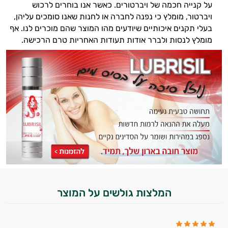
על קנייה חכמה של ויברטורים. כאשר אנו בוחרים לרכוש
ויברטור, מומלץ כי נפנה לחברה או לחנות שאנו סומכים עליהן,
בעלי תקנים איכותיים שיודעים מהו המוצר שהם מוכרים לנו. אף
מומלץ לנסות ולברר אודות תעודות האחריות טרם הרכישה.
היי,
אני יועץ הבריאות האישי AI של טבע בריא.
המלצות גולשים על המוצר
התשובות שלי מבוססות על מאגרי מידע קליניים
וספרות מקצועית בתחומי הרפואה הטבעית
ותזונת הספורט.