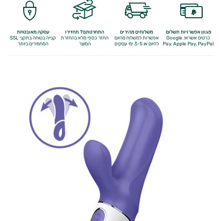
מגוון אפשרויות תשלום
משלוחים מהירים
התחרטתם? תחזירו
עסקה מאובטחת
כרטיס אשראי, Google
אפשרות למשלוח מהיום
החזר כספי מלא
בהחזרת
קנייה בטוחה בתקני SSL
Apple Pay, PayPal
Pay,
להיום או 3-5 ימי עסקים
המוצר
המחמירים ביותר
מיניות
האישה