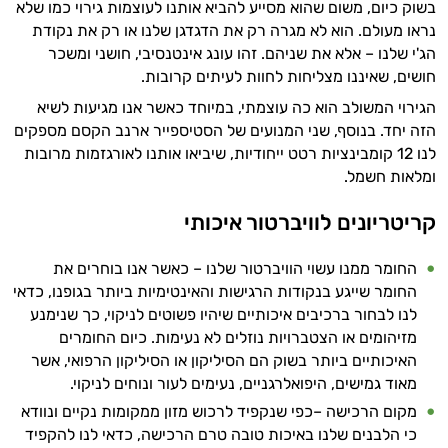
בשוק כיום, משום שהוא מסייע להביא אותנו לעוצמות גירוי כמו שלא
נראו מעולם. הוא לא מגרה רק את הדגדגן שלנו או רק את נקודת
הג'י שלנו – אלא את שניהם. זהו עונג אינטנסיבי, חושני ומשכר
חושים, שאיננו מצליחות לחוות לעיתים קרובות.
הגירוי המשולב הוא כה עוצמתי, במיוחד כאשר אנו מגיעות לשיא
הזה יחד. בנוסף, שני המנועים של הסטיספייר ארנב הקסם מספקים
לנו 12 קומבינציות רטט ייחודיות, שיביאו אותנו לאורגזמות מרובות
ומלאות חשמל.
קריטריונים לוויברטור איכותי
החומר ממנו עשוי הוויברטור שלנו – כאשר אנו בוחרים את
החומר שייגע בנקודות הרגישות והאינטימיות ביותר בגופנו, כדאי
לנו לבחור ברכיבים איכותיים שיהיו פשוטים לניקוי, כך שנימנע
מזיהומים או הצטברויות נוזלים לא נעימות. כיום החומרים
האיכותיים ביותר בשוק הם הסיליקון או הסיליקון הרפואי, אשר
מאוד גמישים, היפואלרגניים, נעימים לעור ונוחים לניקוי.
מקום הרכישה –כפי שנקפיד לרכוש מזון ממקומות נקיים ונוודא
כי הלבנים שלנו באיכות טובה טרם הרכישה, כדאי לנו להקפיד