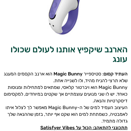
מיניות
הגבר
זוגות
ומתנות
הארנב שיקפיץ אותנו לעולם שכולו
עונג
מדריכים
העתיד קסום
: סטיספייר
Magic Bunny
הוא ארנב הקסמים המענג
שלא תרצי להניח מהיד, ולו לשנייה אחת.
Magic Bunny הוא ויברטור קלאסי, שמתאים למתחילות ומנוסות
כאחד. יש לו שני מנועים עוצמתיים אך שקטים במיוחדים, למקסימום
דיסקרטיות והנאה.
העיצוב העמיד למים של ה-Magic Bunny מאפשר לך לצלול איתו
לאמבטיה, כשמתחת למים הוא שקט אף יותר, בזמן שההנאה שלך
גדולה מתמיד.
תתכונני להתאהב: הכול על Satisfyer Vibes