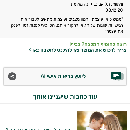
maya, תל אביב.
קונה מאומת
אני כאן כדי לעזור לך להתאים את תוספי
08.12.20
התזונה ומוצרי הבריאות המדויקים למטרות
"ממש כיף ועוצמתי .המון מצבים ועוצמות מתאים לעבור איתו
ולמצב הגופני שלך, ולהסביר לך אילו רכיבים
רגישויות שונות של הגוף ולחקור אותם. הכי כיף לפנות זמן ולפנק
עובדים יחד כדי למקסם תוצאות גם בחיי היום
את עצמך"
יום וגם בתחום הכושר והספורט.
רוצה להוסיף המלצה? בכיף!
המטרה שלי היא להתאים עבורך המלצות
צריך לרכוש את המוצר ואז
להיכנס לחשבון כאן >
אישיות מבוססות מדעית.
זה הזמן להתחיל. איך אוכל לעזור?
ליועץ בריאות אישי AI
עוד כתבות שיעניינו אותך
ויאגרה לנשים - האם יש דבר כזה?