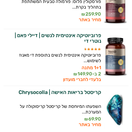
פורסקולין פלוס: פורמולה טבעית המשתתפת
בתהליך בקרת...
259.90
₪
מחיר באתר
פרוביוטיקה אינטימית לנשים | דיילי פאם |
נוטרי די
פרוביוטיקה אינטימית לנשים בתוספת די מאנוז
לשימוש...
1+1 מתנה
2 ב-
149.90
₪
בלעדי לחברי מועדון
קריסטל בריאות האישה | Chrysocolla
השפעתו המיוחסת של קריסטל קריסוקולה על
המערכת...
69.90
₪
מחיר באתר