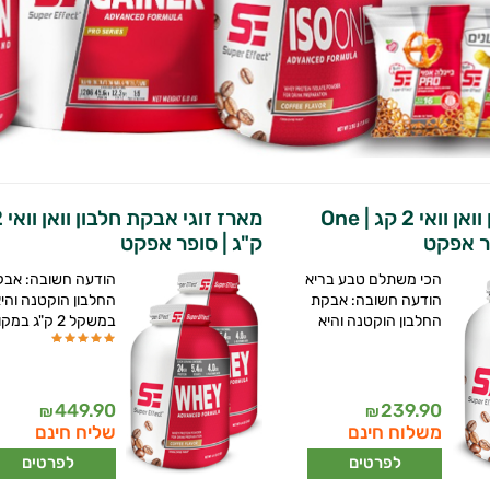
אבקת חלבון וואן וואי 2 קג | One
מארז זוגי 
ק"ג | סופר אפקט
הכי משתלם טבע בריא
הודעה חשובה: אבק
הודעה חשובה: אבקת
החלבון הוקטנה והי
החלבון הוקטנה והיא
במשקל 2 ק"ג במקום
449.90
239.90
₪
₪
משלוח חינם
שליח חינם
לפרטים
לפרטים