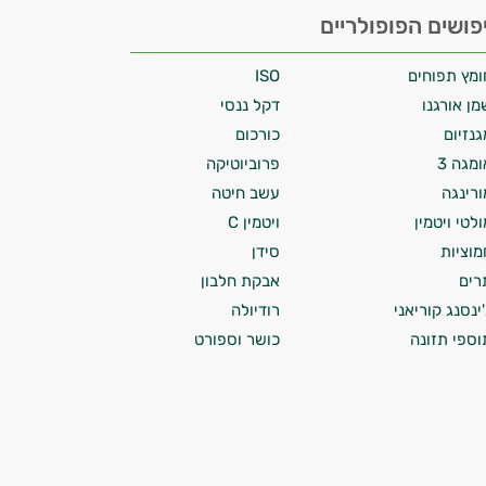
פושים הפופולריים
ומץ תפוחים
ISO
מן אורגנו
דקל ננסי
גנזיום
כורכום
ומגה 3
פרוביוטיקה
ורינגה
עשב חיטה
ולטי ויטמין
ויטמין C
מוציות
סידן
רים
אבקת חלבון
'ינסנג קוריאני
רודיולה
וספי תזונה
כושר וספורט