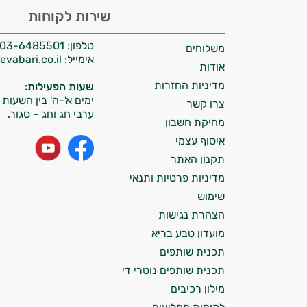
היי,
שירות לקוחות
אני יועץ הבריאות האישי AI של טבע בריא.
טלפון:
03-6485501
משלוחים
התשובות שלי מבוססות על מאגרי מידע קליניים
אימייל:
info@tevabari.co.il
וספרות מקצועית בתחומי הרפואה הטבעית
אודות
ותזונת הספורט.
מדיניות החזרות
שעות הפעילות:
ימים א'-ה' בין השעות 09:00-15:00
צרו קשר
אני כאן כדי לעזור לך להתאים את תוספי
ערבי חג וחג – סגור.
מחיקת חשבון
התזונה ומוצרי הבריאות המדויקים למטרות
ולמצב הגופני שלך, ולהסביר לך אילו רכיבים
איסוף עצמי
עובדים יחד כדי למקסם תוצאות גם בחיי היום
תקנון האתר
יום וגם בתחום הכושר והספורט.
מדיניות פרטיות ותנאי
שימוש
המטרה שלי היא להתאים עבורך המלצות
הצהרת נגישות
אישיות מבוססות מדעית.
מועדון טבע בריא
זה הזמן להתחיל. איך אוכל לעזור?
תכנית שותפים
תכנית שותפים נוטרי די
מילון רכיבים