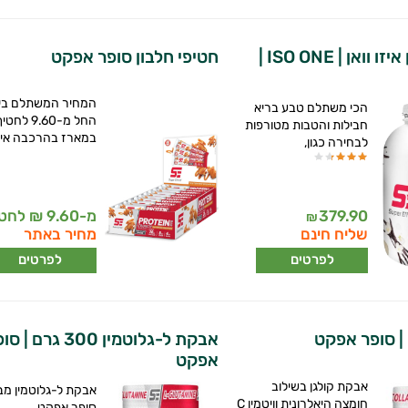
אבקת חלבון איזו וואן | ISO ONE |
חטיפי חלבון סופר אפקט
המחיר המשתלם בי
הכי משתלם טבע בריא
החל מ-9.60 לחט
חבילות והטבות מטורפות
במארז בהרכבה אי
לבחירה כגון,
379.90
מ-9.60 ₪ לחטיף
₪
שליח חינם
מחיר באתר
לפרטים
לפרטים
| סופר אפקט
אבקת ל-גלוטמין 300 גרם |
אפקט
אבקת קולגן בשילוב
אבקת ל-גלוטמין מב
חומצה היאלרונית וויטמין C
סופר אפקט