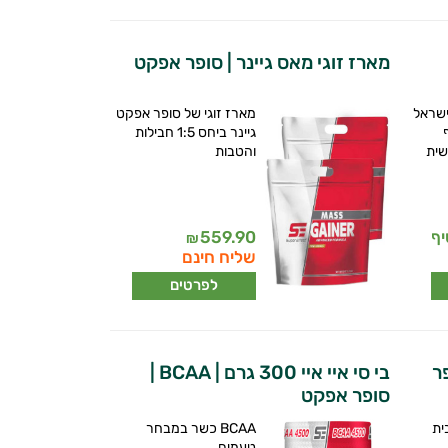
מארז זוגי מאס גיינר | סופר אפקט
שראל
מארז זוגי של סופר אפקט
יף
גיינר ביחס 1:5 חבילות
שית
והטבות
559.90
₪
שליח חינם
לפרטים
 סופר
בי סי איי איי 300 גרם | BCAA |
סופר אפקט
ית
BCAA כשר במבחר
טעמים