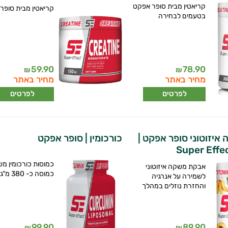
קריאטין מבית סופר אפקט
קריאטין מבית סופר
בטעמים לבחירה
59.90
78.90
₪
₪
מחיר באתר
מחיר באתר
לפרטים
לפרטים
יזוטוני סופר אפקט |
כורכומין | סופר אפקט
Super Effec
כמוסות כורכומין מ
אבקת משקה איזוטוני
כמוסה כ- 380 מ"ג
לשמירה על אנרגיה
והחזרת נוזלים במהלך
99.90
89.90
₪
₪