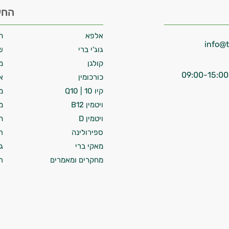
החי
אלפא
ח
גוג'י ברי
ש
קולגן
מ
כורכומין
א
קיו 10 | Q10
מ
ויטמין B12
מ
ויטמין D
ח
ספירולינה
ת
מאקי ברי
ג
מחקרים ומאמרים
ת