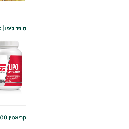
סופר ליפו |
קריאטין 300 גרם | סופר אפקט