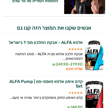
אני יועץ הבריאות האישי AI של טבע בריא.
התוספת הסודית של מר עולם
משקאות
התשובות שלי מבוססות על מאגרי מידע קליניים
וספרות מקצועית בתחומי הרפואה הטבעית
לספורטאים
ותזונת הספורט.
אנשים שקנו את המוצר הזה קנו גם
אני כאן כדי לעזור לך להתאים את תוספי
התזונה ומוצרי הבריאות המדויקים למטרות
אלפא ALFA - אבקת החלבון מס׳ 1 בישראל
ולמצב הגופני שלך, ולהסביר לך אילו רכיבים
עובדים יחד כדי למקסם תוצאות גם בחיי היום
יום וגם בתחום הכושר והספורט.
אבקת חלבון אלפא מבית ALFA - מותג התזונה
לספורטאים...
המטרה שלי היא להתאים עבורך המלצות
249.90-279.90
₪
אישיות מבוססות מדעית.
שליח חינם
זה הזמן להתחיל. איך אוכל לעזור?
קדם אימון אלפא פאמפ-סט | ALFA Pump
Set
קדם האימון החזק והמתקדם ביותר שהיה אי פעם...
149.90
₪