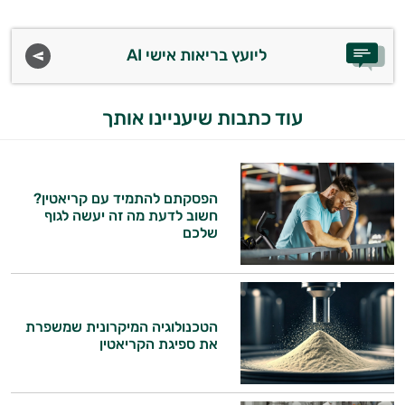
במשקל
קריאטין
ליועץ בריאות אישי AI
וחומצות
עוד כתבות שיעניינו אותך
אמינו
רטבים
הפסקתם להתמיד עם קריאטין?
ממרחים
חשוב לדעת מה זה יעשה לגוף
שלכם
ומזון
ויטמינים
לספורטאים
הטכנולוגיה המיקרונית שמשפרת
את ספיגת הקריאטין
טסטוסטרון
הנמכרים