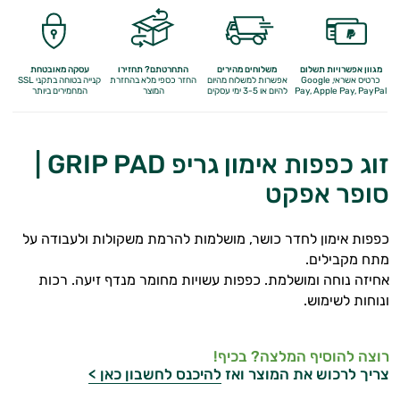
התאוששות
ומנוחה
מגוון אפשרויות תשלום
משלוחים מהירים
התחרטתם? תחזירו
עסקה מאובטחת
שריפת
כרטיס אשראי, Google
אפשרות למשלוח מהיום
החזר כספי מלא
בהחזרת
קנייה בטוחה בתקני SSL
Apple Pay, PayPal
Pay,
להיום או 3-5 ימי עסקים
המוצר
המחמירים ביותר
שומן
לספורטאים
זוג כפפות אימון גריפ GRIP PAD |
סופר אפקט
משפרי
ביצועים
כפפות אימון לחדר כושר, מושלמות להרמת משקולות ולעבודה על
מתח מקבילים.
חטיפי
אחיזה נוחה ומושלמת. כפפות עשויות מחומר מנדף זיעה. רכות
ונוחות לשימוש.
חלבון
גיינר
רוצה להוסיף המלצה? בכיף!
צריך לרכוש את המוצר ואז
להיכנס לחשבון כאן >
לעלייה