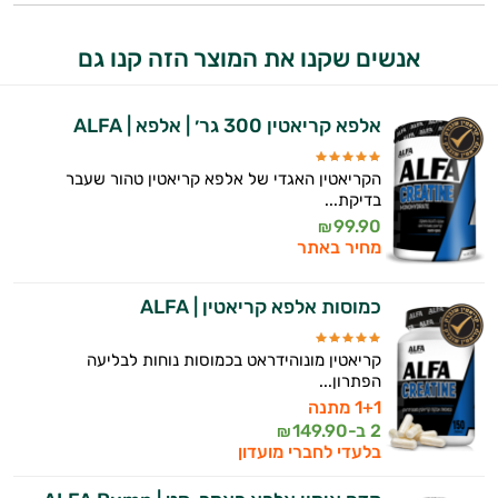
התשובות שלי מבוססות על מאגרי מידע קליניים
וספרות מקצועית בתחומי הרפואה הטבעית
ותזונת הספורט.
אנשים שקנו את המוצר הזה קנו גם
אני כאן כדי לעזור לך להתאים את תוספי
אלפא קריאטין 300 גר׳ | אלפא | ALFA
התזונה ומוצרי הבריאות המדויקים למטרות
ולמצב הגופני שלך, ולהסביר לך אילו רכיבים
עובדים יחד כדי למקסם תוצאות גם בחיי היום
הקריאטין האגדי של אלפא קריאטין טהור שעבר
יום וגם בתחום הכושר והספורט.
בדיקת...
99.90
₪
המטרה שלי היא להתאים עבורך המלצות
מחיר באתר
אישיות מבוססות מדעית.
כמוסות אלפא קריאטין | ALFA
זה הזמן להתחיל. איך אוכל לעזור?
קריאטין מונוהידראט בכמוסות נוחות לבליעה
הפתרון...
1+1 מתנה
2 ב-
149.90
₪
בלעדי לחברי מועדון