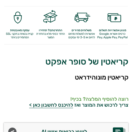
מגוון אפשרויות תשלום
משלוחים מהירים
התחרטתם? תחזירו
עסקה מאובטחת
כרטיס אשראי, Google
אפשרות למשלוח מהיום
החזר כספי מלא
בהחזרת
קנייה בטוחה בתקני SSL
Apple Pay, PayPal
Pay,
להיום או 3-5 ימי עסקים
המוצר
המחמירים ביותר
קריאטין של סופר אפקט
קריאטין מונוהידראט
רוצה להוסיף המלצה? בכיף!
צריך לרכוש את המוצר ואז
להיכנס לחשבון כאן >
ליועץ בריאות אישי AI