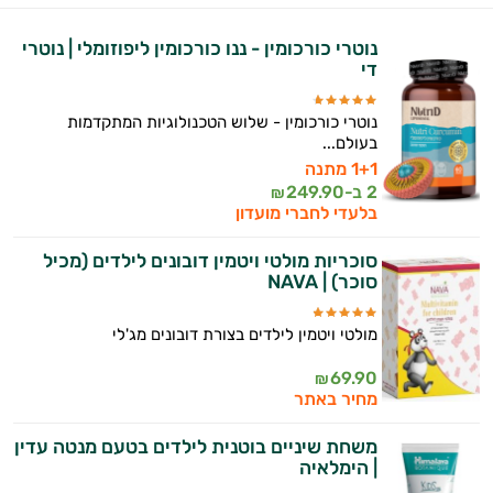
המטרה שלי היא להתאים עבורך המלצות
אישיות מבוססות מדעית.
נוטרי כורכומין - ננו כורכומין ליפוזומלי | נוטרי
די
זה הזמן להתחיל. איך אוכל לעזור?
נוטרי כורכומין - שלוש הטכנולוגיות המתקדמות
בעולם...
1+1 מתנה
2 ב-
249.90
₪
בלעדי לחברי מועדון
סוכריות מולטי ויטמין דובונים לילדים (מכיל
סוכר) | NAVA
מולטי ויטמין לילדים בצורת דובונים מג'לי
69.90
₪
מחיר באתר
משחת שיניים בוטנית לילדים בטעם מנטה עדין
| הימלאיה