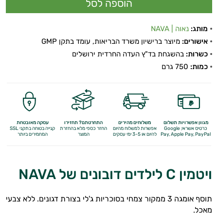
מותג:
נאוה | NAVA
אישורים:
מיוצר ברישיון משרד הבריאות, עומד בתקן GMP
כשרות:
בהשגחת בד"ץ העדה החרדית ירושלים
כמות:
750 גרם
מגוון אפשרויות תשלום
משלוחים מהירים
התחרטתם? תחזירו
עסקה מאובטחת
כרטיס אשראי, Google
אפשרות למשלוח מהיום
החזר כספי מלא
בהחזרת
קנייה בטוחה בתקני SSL
Apple Pay, PayPal
Pay,
להיום או 3-5 ימי עסקים
המוצר
המחמירים ביותר
ויטמין C לילדים דובונים של NAVA
תוסף אומגה 3 ממקור צמחי בסוכריות ג'לי בצורת דגונים. ללא צבעי
מאכל.