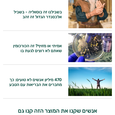
בשבילנו זה בוסווליה - בשביל
אלכסנדר הגדול זה זהב
היי,
אמיתי או מזויף? זה הכורכומין
אני יועץ הבריאות האישי AI של טבע בריא.
שאתם לא רוצים לגעת בו
התשובות שלי מבוססות על מאגרי מידע קליניים
וספרות מקצועית בתחומי הרפואה הטבעית
ותזונת הספורט.
470 מיליון אנשים לא טועים: כך
אני כאן כדי לעזור לך להתאים את תוספי
מחברים את הבריאות עם הטבע
התזונה ומוצרי הבריאות המדויקים למטרות
ולמצב הגופני שלך, ולהסביר לך אילו רכיבים
עובדים יחד כדי למקסם תוצאות גם בחיי היום
יום וגם בתחום הכושר והספורט.
אנשים שקנו את המוצר הזה קנו גם