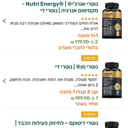
נוטרי אנרג'י® | ®Nutri Energy -
מקסימום אנרגיה | נוטרי די
אורח החיים המודרני השואב מאיתנו אנרגיה רבה מביא
לרוב את...
1+1 מתנה
2 ב-
119.90
₪
בלעדי לחברי מועדון
רב מכר
נוטרי מן® | נוטרי די
"תוסף מעולה. מעלה את רמות האנרגיה, הכח והחשק.
2 ביום ואתה...
היי,
קנו 2 קבלו 1 מתנה
אני יועץ הבריאות האישי AI של טבע בריא.
1 ב-
199.90
₪
מחיר באתר
התשובות שלי מבוססות על מאגרי מידע קליניים
וספרות מקצועית בתחומי הרפואה הטבעית
רב מכר
ותזונת הספורט.
נוטרי דיטוקס – לחיזוק פעילות הכבד |