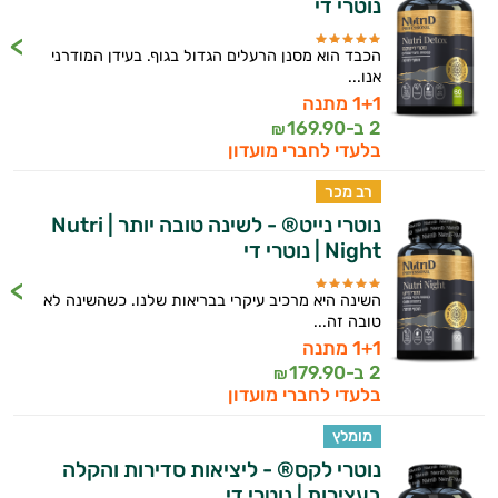
נוטרי די
אני כאן כדי לעזור לך להתאים את תוספי
התזונה ומוצרי הבריאות המדויקים למטרות
הכבד הוא מסנן הרעלים הגדול בגוף. בעידן המודרני
ולמצב הגופני שלך, ולהסביר לך אילו רכיבים
אנו...
עובדים יחד כדי למקסם תוצאות גם בחיי היום
1+1 מתנה
יום וגם בתחום הכושר והספורט.
2 ב-
169.90
₪
בלעדי לחברי מועדון
המטרה שלי היא להתאים עבורך המלצות
אישיות מבוססות מדעית.
רב מכר
נוטרי נייט® - לשינה טובה יותר | Nutri
זה הזמן להתחיל. איך אוכל לעזור?
Night | נוטרי די
השינה היא מרכיב עיקרי בבריאות שלנו. כשהשינה לא
טובה זה...
1+1 מתנה
2 ב-
179.90
₪
בלעדי לחברי מועדון
מומלץ
נוטרי לקס® - ליציאות סדירות והקלה
בעצירות | נוטרי די