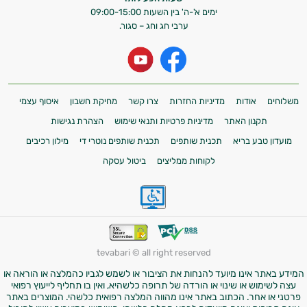
ימים א'-ה' בין השעות 09:00-15:00
ערבי חג וחג – סגור.
משלוחים
אודות
מדיניות החזרות
צרו קשר
מחיקת חשבון
איסוף עצמי
תקנון האתר
מדיניות פרטיות ותנאי שימוש
הצהרת נגישות
מועדון טבע בריא
תכנית שותפים
תכנית שותפים נוטרי די
מילון רכיבים
לקוחות ממליצים
ביטול עסקה
tevabari © all right reserved
המידע באתר אינו מיועד להנחות את הציבור או לשמש לגביו כהמלצה או הוראה או
עצה לשימוש או שינוי או הורדה של תרופה כלשהיא, ואין בו תחליף לייעוץ רפואי
פרטני או אחר. הכתוב באתר אינו מהווה המלצה רפואית כלשהי. המוצרים באתר