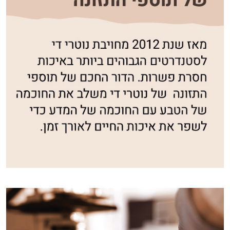
אני יועץ הבריאות האישי AI של טבע בריא.
התשובות שלי מבוססות על מאגרי מידע קליניים
וספרות מקצועית בתחומי הרפואה הטבעית
ותזונת הספורט.
אני כאן כדי לעזור לך להתאים את תוספי
התזונה ומוצרי הבריאות המדויקים למטרות
ולמצב הגופני שלך, ולהסביר לך אילו רכיבים
עובדים יחד כדי למקסם תוצאות גם בחיי היום
יום וגם בתחום הכושר והספורט.
המטרה שלי היא להתאים עבורך המלצות
אישיות מבוססות מדעית.
זה הזמן להתחיל. איך אוכל לעזור?