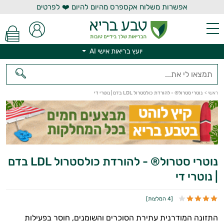
אפשרות משלוח אקספרס מהיום להיום ❤️ לפרטים
יועץ בריאות אישי AI
ראשי
>
נוטרי סטרול® - להורדת כולסטרול LDL בדם | נוטרי די
נוטרי סטרול® - להורדת כולסטרול LDL בדם
יועץ בריאות אישי AI
| נוטרי די
[
4 המלצות
]
התזונה המודרנית עתירת הסוכרים והשומנים, חוסר בפעילות