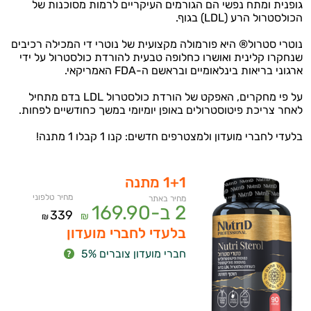
גופנית ומתח נפשי הם הגורמים העיקריים לרמות מסוכנות של
הכולסטרול הרע (LDL) בגוף.
נוטרי סטרול® היא פורמולה מקצועית של נוטרי די המכילה רכיבים
שנחקרו קלינית ואושרו כחלופה טבעית להורדת כולסטרול על ידי
ארגוני בריאות בינלאומיים ובראשם ה-FDA האמריקאי.
על פי מחקרים, האפקט של הורדת כולסטרול LDL בדם מתחיל
לאחר צריכת פיטוסטרולים באופן יומיומי במשך כחודשיים לפחות.
בלעדי לחברי מועדון ולמצטרפים חדשים: קנו 1 קבלו 1 מתנה!
1+1 מתנה
מחיר טלפוני
מחיר באתר
2 ב-
169.90
339
₪
₪
בלעדי לחברי מועדון
חברי מועדון צוברים 5%