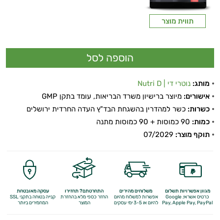
תווית מוצר
מותג:
נוטרי די | Nutri D
אישורים:
מיוצר ברישיון משרד הבריאות, עומד בתקן GMP
כשרות:
כשר למהדרין בהשגחת הבד"ץ העדה החרדית ירושלים
כמות:
90 כמוסות + 90 כמוסות מתנה
תוקף מוצר:
07/2029
מגוון אפשרויות תשלום
משלוחים מהירים
התחרטתם? תחזירו
עסקה מאובטחת
כרטיס אשראי, Google
אפשרות למשלוח מהיום
החזר כספי מלא
בהחזרת
קנייה בטוחה בתקני SSL
Apple Pay, PayPal
Pay,
להיום או 3-5 ימי עסקים
המוצר
המחמירים ביותר