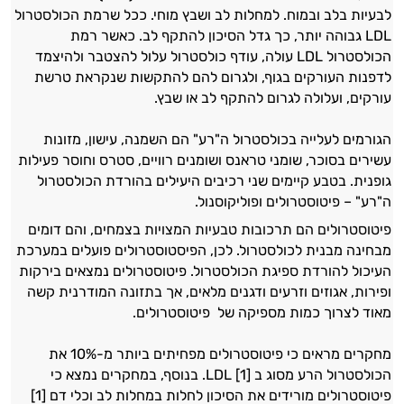
לבעיות בלב ובמוח. למחלות לב ושבץ מוחי. ככל שרמת הכולסטרול
LDL גבוהה יותר, כך גדל הסיכון להתקף לב. כאשר רמת
הכולסטרול LDL עולה, עודף כולסטרול עלול להצטבר ולהיצמד
לדפנות העורקים בגוף, ולגרום להם להתקשות שנקראת טרשת
עורקים, ועלולה לגרום להתקף לב או שבץ.
הגורמים לעלייה בכולסטרול ה"רע" הם השמנה, עישון, מזונות
עשירים בסוכר, שומני טראנס ושומנים רוויים, סטרס וחוסר פעילות
גופנית. בטבע קיימים שני רכיבים היעילים בהורדת הכולסטרול
ה"רע" – פיטוסטרולים ופוליקוסנול.
פיטוסטרולים הם תרכובות טבעיות המצויות בצמחים, והם דומים
מבחינה מבנית לכולסטרול. לכן, הפיסטוסטרולים פועלים במערכת
העיכול להורדת ספיגת הכולסטרול. פיטוסטרולים נמצאים בירקות
ופירות, אגוזים וזרעים ודגנים מלאים, אך בתזונה המודרנית קשה
מאוד לצרוך כמות מספיקה של פיטוסטרולים.
מחקרים מראים כי פיטוסטרולים מפחיתים ביותר מ-10% את
הכולסטרול הרע מסוג ב LDL [1]. בנוסף, במחקרים נמצא כי
פיטוסטרולים מורידים את הסיכון לחלות במחלות לב וכלי דם [1]