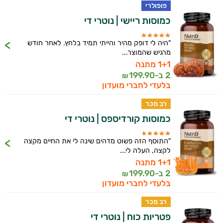
המטרה שלי היא להתאים עבורך המלצות
פופולרי
אישיות מבוססות מדעית.
כמוסות ריישי | נוטרי די
זה הזמן להתחיל. איך אוכל לעזור?
"היה לי דופק מהיר והייתי תמיד בלחץ. לאחר חודש
מרגיש שהמוצר...
1+1 מתנה
2 ב-
199.90
₪
בלעדי לחברי מועדון
רב מכר
כמוסות קורדיספס | נוטרי די
"התוסף הזה פשוט מדהים שינה לי את החיים מקצה
לקצה, העלה לי...
1+1 מתנה
2 ב-
199.90
₪
בלעדי לחברי מועדון
רב מכר
פטריות כוח | נוטרי די