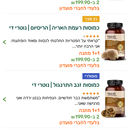
2 ב-
199.90
₪
בלעדי לחברי מועדון
רב מכר
כמוסות רעמת האריה | הריסיום | נוטרי די
"קראתי על הפטריות החלטתי לנסות ומאוד הופתעתי.
אני הרבה יותר...
היי,
1+1 מתנה
אני יועץ הבריאות האישי AI של טבע בריא.
2 ב-
199.90
₪
בלעדי לחברי מועדון
התשובות שלי מבוססות על מאגרי מידע קליניים
וספרות מקצועית בתחומי הרפואה הטבעית
פופולרי
ותזונת הספורט.
כמוסות זנב התרנגול | נוטרי די
אני כאן כדי לעזור לך להתאים את תוספי
"משתמשת כבר חודשיים. הנפיחות בבטן ירדה ואני
התזונה ומוצרי הבריאות המדויקים למטרות
מרגישה שאני...
ולמצב הגופני שלך, ולהסביר לך אילו רכיבים
1+1 מתנה
עובדים יחד כדי למקסם תוצאות גם בחיי היום
2 ב-
199.90
₪
יום וגם בתחום הכושר והספורט.
בלעדי לחברי מועדון