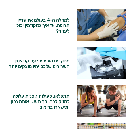
במשקל
קריאטין
למחלה ה-4 בעולם אין עדיין
תרופה, אז איך גלוקוזמין יכול
וחומצות
לעזור?
אמינו
רטבים
מחקרים מוכיחים: עם קריאטין
ממרחים
השרירים שלכם יהיו מוצקים יותר
ומזון
ויטמינים
תתפלאו, פעילות גופנית עלולה
לספורטאים
להזיק לכם. כך תעשו אותה נכון
ותישארו בריאים
היי,
טסטוסטרון
אני יועץ הבריאות האישי AI של טבע בריא.
הנמכרים
התשובות שלי מבוססות על מאגרי מידע קליניים