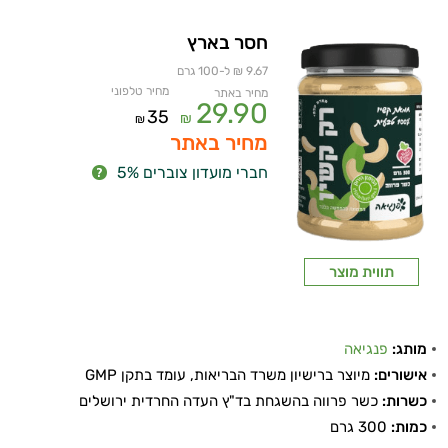
חסר בארץ
9.67 ₪ ל-100 גרם
מחיר טלפוני
מחיר באתר
29.90
35
₪
₪
מחיר באתר
חברי מועדון צוברים 5%
איכות
תווית מוצר
השינה
עיכול
מותג:
פנגיאה
כאבים
אישורים:
מיוצר ברישיון משרד הבריאות, עומד בתקן GMP
כשרות:
כשר פרווה בהשגחת בד"ץ העדה החרדית ירושלים
ופציעות
כמות:
300 גרם