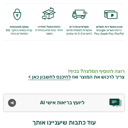
התאוששות
ומנוחה
שריפת
מגוון אפשרויות תשלום
משלוחים מהירים
התחרטתם? תחזירו
עסקה מאובטחת
כרטיס אשראי, Google
אפשרות למשלוח מהיום
החזר כספי מלא
בהחזרת
קנייה בטוחה בתקני SSL
Apple Pay, PayPal
Pay,
להיום או 3-5 ימי עסקים
המוצר
המחמירים ביותר
שומן
לספורטאים
משפרי
רוצה להוסיף המלצה? בכיף!
ביצועים
צריך לרכוש את המוצר ואז
להיכנס לחשבון כאן >
חטיפי
חלבון
ליועץ בריאות אישי AI
גיינר
לעלייה
עוד כתבות שיעניינו אותך