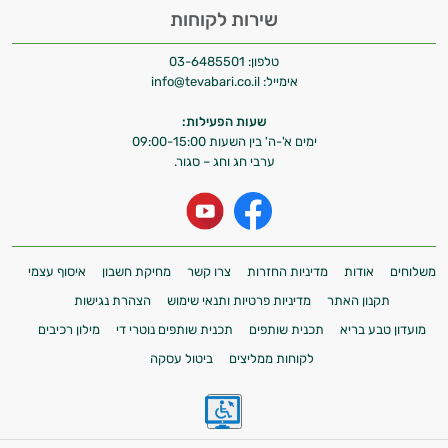
שירות לקוחות
טלפון:
03-6485501
אימייל:
info@tevabari.co.il
שעות הפעילות:
ימים א'-ה' בין השעות 09:00-15:00
ערבי חג וחג – סגור.
משלוחים
אודות
מדיניות החזרות
צרו קשר
מחיקת חשבון
איסוף עצמי
תקנון האתר
מדיניות פרטיות ותנאי שימוש
הצהרת נגישות
מועדון טבע בריא
תכנית שותפים
תכנית שותפים נוטרי די
מילון רכיבים
לקוחות ממליצים
ביטול עסקה