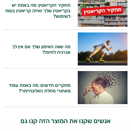
וספרות מקצועית בתחומי הרפואה הטבעית
תחקיר הקריאטין: מה באמת יש
ביותר
ותזונת הספורט.
בקריאטין שלך ואיזה קריאטין בטוח
לשימוש?
אבקות
אני כאן כדי לעזור לך להתאים את תוספי
התזונה ומוצרי הבריאות המדויקים למטרות
חלבון
ולמצב הגופני שלך, ולהסביר לך אילו רכיבים
עובדים יחד כדי למקסם תוצאות גם בחיי היום
פאמפ
מה שווה האימון שלך אם אין לך
יום וגם בתחום הכושר והספורט.
אנרגיה לחיות?
העלאת
המטרה שלי היא להתאים עבורך המלצות
אנרגיה
אישיות מבוססות מדעית.
פעילות
זה הזמן להתחיל. איך אוכל לעזור?
מחקרים חדשים: מה באמת עומד
מאחורי מחלת האלצהיימר?
גופנית
טבעוניים
אביזרי
אנשים שקנו את המוצר הזה קנו גם
ספורט