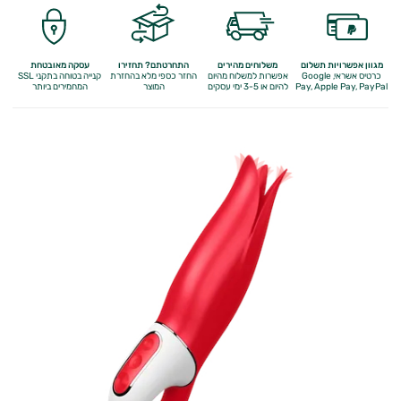
מגוון אפשרויות תשלום
משלוחים מהירים
התחרטתם? תחזירו
עסקה מאובטחת
כרטיס אשראי, Google
אפשרות למשלוח מהיום
החזר כספי מלא
בהחזרת
קנייה בטוחה בתקני SSL
Apple Pay, PayPal
Pay,
להיום או 3-5 ימי עסקים
המוצר
המחמירים ביותר
מיניות
האישה