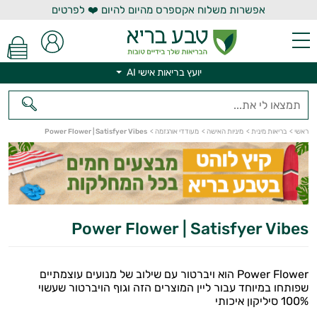
אפשרות משלוח אקספרס מהיום להיום ❤️ לפרטים
יועץ בריאות אישי AI
ראשי
>
בריאות מינית
>
מיניות האישה
>
מעודדי אורגזמה
>
Power Flower | Satisfyer Vibes
יועץ בריאות אישי AI
Power Flower | Satisfyer Vibes
Power Flower הוא ויברטור עם שילוב של מנועים עוצמתיים
שפותחו במיוחד עבור ליין המוצרים הזה וגוף הויברטור שעשוי
100% סיליקון איכותי