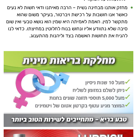
מחזק אותנו מבחינה נשית – הרבה מאיתנו ודאי חשות לא נעים
כאשר אנו חושבות על רכישת ויברטור, בעיקר משום שהוא
מתקשר למין. האמת לאמיתה היא שמין הוא נושא טבעי ואין שום
סיבה שלא נתוודע אליו ונחוש בנוח לחלוטין במחיצתו. כדאי לנו
להניח את תחושות האשמה בצד וליהנות מהתענוג.
היי,
אני יועץ הבריאות האישי AI של טבע בריא.
התשובות שלי מבוססות על מאגרי מידע קליניים
וספרות מקצועית בתחומי הרפואה הטבעית
ותזונת הספורט.
אני כאן כדי לעזור לך להתאים את תוספי
התזונה ומוצרי הבריאות המדויקים למטרות
ולמצב הגופני שלך, ולהסביר לך אילו רכיבים
עובדים יחד כדי למקסם תוצאות גם בחיי היום