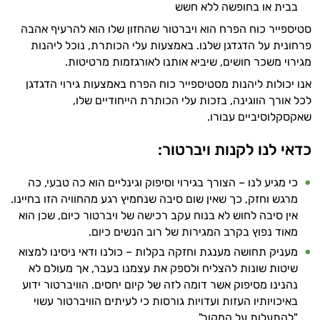
בבית או בחופשה ללא חשש
סטיספייר כוח הפרח הוא ויברטור שהחזון שלו הוא להרעיף אהבה
פרחונית על הדגדגן שלנו. באמצעות עלי הכותרת, נוכל ליהנות
מגירוי משכר חושים, שיביא אותנו לאורגזמות מרטיטות.
אנו יכולות ליהנות מסטיספייר כוח הפרח באמצעות גירוי הדגדגן
לכל אורך הווגינה, בזכות עלי הכותרת הייחודיים שלו,
שאקסקלוסיביים עבורו.
כדאי לנו לקנות ויברטור:
כי מגיע לנו – הצורך בגירוי וסיפוק וגינליים הוא כה טבעי, כה
מרגש וחזק, כך שאין שום סיבה שנחמיץ רגע מהחוויה הזו בחיינו.
אין סיבה לחוש לא בנוח עקב רכישה של ויברטור כיום, שכן הוא
מאוד נפוץ בקרב המגירות של רוב הנשים כיום.
מעניק תחושה מענגת וחזקה בקלות – כולנו ודאי ניסינו למצוא
שיטות שונות להצליח ולספק את עצמנו בעבר, אך מעולם לא
נהנינו מסיפוק אשר דומה לזה של קיום יחסים. הוויברטור ידוע
באיכויותיו העזות ועדויות גורסות כי לעיתים הוויברטור עשוי
"להתעלות על המקור".