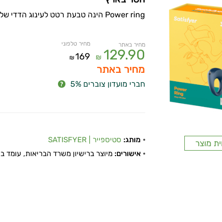
Power ring הינה טבעת רטט לעינוג הדדי של שני בני הזוג
מחיר טלפוני
מחיר באתר
129.90
169
₪
₪
מחיר באתר
חברי מועדון צוברים 5%
מותג:
סטיספייר | SATISFYER
ית מוצר
אישורים:
מיוצר ברישיון משרד הבריאות, עומד בתקן