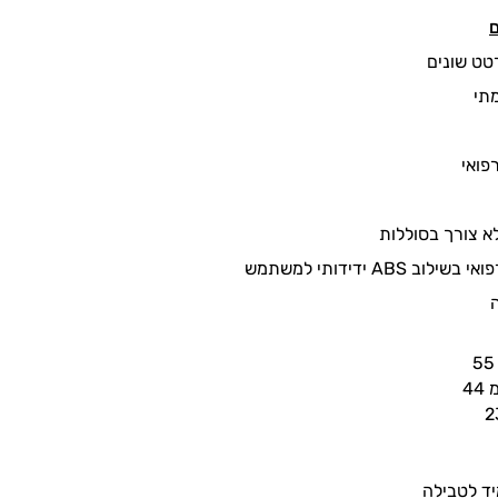
ם
תי
רפואי
ב ABS ידידותי למשתמש
55
מ
44
2
ד לטבילה