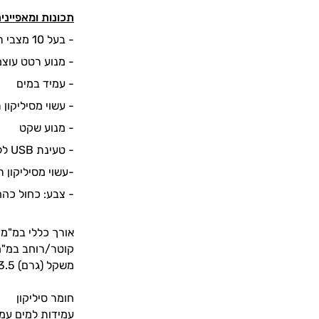
תכונות ומאפייני
- בעל 10 מצבי רטט שונים
- מנוע רטט עוצמ
- עמיד במים
- עשוי מסיליקון 
- מנוע שקט
- טעינת USB ללא צורך בסוללות
-עשוי מסיליקון רפואי בשילו
- צבע: כחול כהה
אורך כללי במ"מ
קוטר/רוחב במ"
משקל (גרם)
3.5
חומר
סיליקון
עמידות למים
עמי