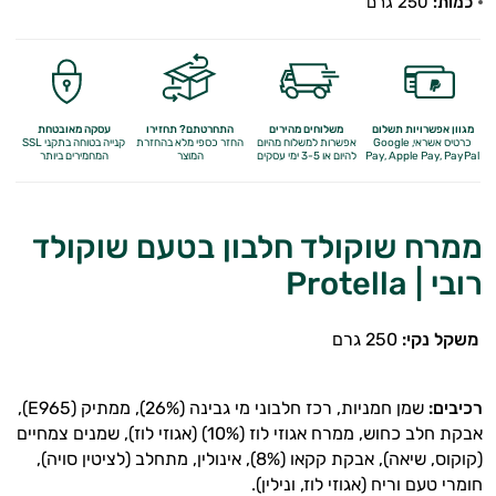
כמות:
250 גרם
מגוון אפשרויות תשלום
משלוחים מהירים
התחרטתם? תחזירו
עסקה מאובטחת
כרטיס אשראי, Google
אפשרות למשלוח מהיום
החזר כספי מלא
בהחזרת
קנייה בטוחה בתקני SSL
Apple Pay, PayPal
Pay,
להיום או 3-5 ימי עסקים
המוצר
המחמירים ביותר
ממרח שוקולד חלבון בטעם שוקולד
רובי | Protella
משקל נקי:
250 גרם
רכיבים:
שמן חמניות, רכז חלבוני מי גבינה (26%), ממתיק (E965),
אבקת חלב כחוש, ממרח אגוזי לוז (10%) (אגוזי לוז), שמנים צמחיים
(קוקוס, שיאה), אבקת קקאו (8%), אינולין, מתחלב (לציטין סויה),
חומרי טעם וריח (אגוזי לוז, ונילין).