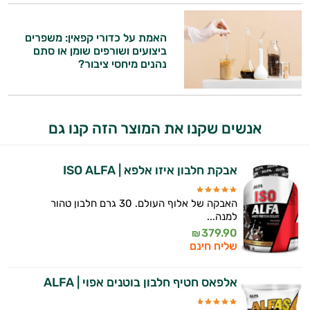
וספרות מקצועית בתחומי הרפואה הטבעית
ותזונת הספורט.
האמת על כדורי קפאין: משפרים
אני כאן כדי לעזור לך להתאים את תוספי
ביצועים ושורפים שומן או סתם
התזונה ומוצרי הבריאות המדויקים למטרות
נהנים מיחסי ציבור?
ולמצב הגופני שלך, ולהסביר לך אילו רכיבים
עובדים יחד כדי למקסם תוצאות גם בחיי היום
יום וגם בתחום הכושר והספורט.
אנשים שקנו את המוצר הזה קנו גם
המטרה שלי היא להתאים עבורך המלצות
אישיות מבוססות מדעית.
אבקת חלבון איזו אלפא | ISO ALFA
זה הזמן להתחיל. איך אוכל לעזור?
האבקה של אלוף העולם. 30 גרם חלבון טהור
למנה...
379.90
₪
שליח חינם
אלפאס חטיף חלבון בוטנים אפוי | ALFA