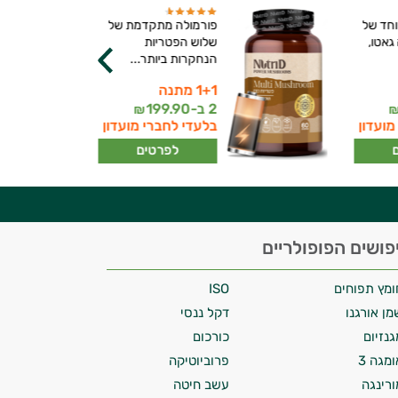
וחד של
פורמולה מתקדמת של
גאטו,
שלוש הפטריות
הנחקרות ביותר...
1+1 מתנה
2 ב-
199.90
₪
מועדון
בלעדי לחברי מועדון
לפרטים
פושים הפופולריים
ומץ תפוחים
ISO
מן אורגנו
דקל ננסי
גנזיום
כורכום
ומגה 3
פרוביוטיקה
ורינגה
עשב חיטה