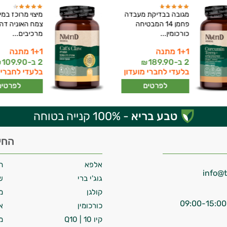
מגובה בבדיקת מעבדה
מיצוי מרוכז במי
פחמן 14 המבטיחה
צמח האוניה דה 
כורכומין...
מרכיבים...
1+1 מתנה
1+1 מתנה
2 ב-
189.90
2 ב-
109.90
₪
₪
בלעדי לחברי מועדון
בלעדי לחברי 
לפרטים
לפרטים
טבע בריא
- 100% קנייה בטוחה
החי
אלפא
ח
גוג'י ברי
ש
קולגן
מ
כורכומין
א
קיו 10 | Q10
מ