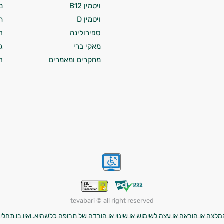
ויטמין B12
מ
ויטמין D
ח
ספירולינה
ת
מאקי ברי
ג
מחקרים ומאמרים
ת
tevabari © all right reserved
לצה או הוראה או עצה לשימוש או שינוי או הורדה של תרופה כלשהיא, ואין בו תחליף