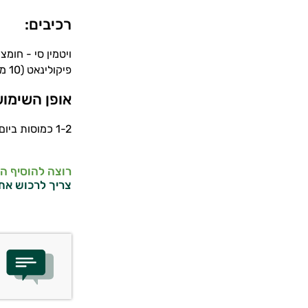
רכיבים:
פיקולינאט (10 מ"ג), מגנזיום סטארט (מונע התגיישות), חומצה פולית (200 מק"ג), סלניום (55 מק"ג)
אופן השימוש
1-2 כמוסות ביום עם מים
רוצה להוסיף ה
צריך לרכוש את