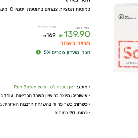
כמוסות תמציות צמחים בתוספת ויטמין C ומינרלים
מחיר טלפוני
מחיר באתר
139.90
169
₪
₪
מחיר באתר
חברי מועדון צוברים 5%
מותג:
ראן בוטניקלס | Ran Botanicals
אישורים:
מיוצר ברישיון משרד הבריאות, עומד בתקן
כשרות:
כשר פרווה בהשגחת הרבנות האזורית גל
כמות:
90 כמוסות