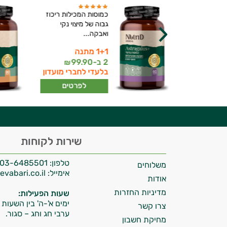
ץ פיקולינט
כמוסות המכילות ריכוז
בעיים בלבד
גבוה של מיצוי נקי
ואבקה...
1+1 מתנה
יועץ בריאות אישי AI
99
2 ב-
99.90
₪
₪
ברי מועדון
בלעדי לחברי מועדון
רטים
לפרטים
היי,
שירות לקוחות
אני יועץ הבריאות האישי AI של טבע בריא.
טלפון:
03-6485501
משלוחים
התשובות שלי מבוססות על מאגרי מידע קליניים
אימייל:
info@tevabari.co.il
וספרות מקצועית בתחומי הרפואה הטבעית
אודות
ותזונת הספורט.
מדיניות החזרות
שעות הפעילות:
ימים א'-ה' בין השעות 09:00-15:00
צרו קשר
אני כאן כדי לעזור לך להתאים את תוספי
ערבי חג וחג – סגור.
מחיקת חשבון
התזונה ומוצרי הבריאות המדויקים למטרות