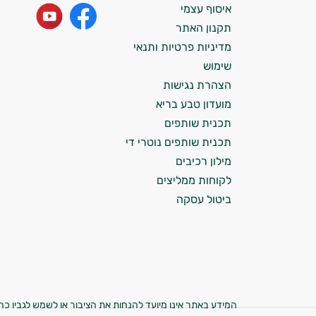
איסוף עצמי
ולמצב הגופני שלך, ולהסביר לך אילו רכיבים
עובדים יחד כדי למקסם תוצאות גם בחיי היום
תקנון האתר
יום וגם בתחום הכושר והספורט.
מדיניות פרטיות ותנאי
שימוש
המטרה שלי היא להתאים עבורך המלצות
הצהרת נגישות
אישיות מבוססות מדעית.
מועדון טבע בריא
זה הזמן להתחיל. איך אוכל לעזור?
תכנית שותפים
תכנית שותפים נוטרי די
מילון רכיבים
לקוחות ממליצים
ביטול עסקה
המידע באתר אינו מיועד להנחות את הציבור או לשמש לגביו כהמ