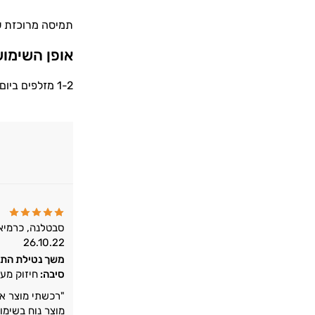
תמיסה מרוכזת של ויטמין C, מכילה ויטמין סי (Ascorbic acid)
אופן השימו
1-2 מזלפים ביום או בשעת הצורך.
סבטלנה, כרמיא
26.10.22
משך נטילת התו
סיבה:
חיזוק מע
"רכשתי מוצר אבל
מוצר נוח בשימו