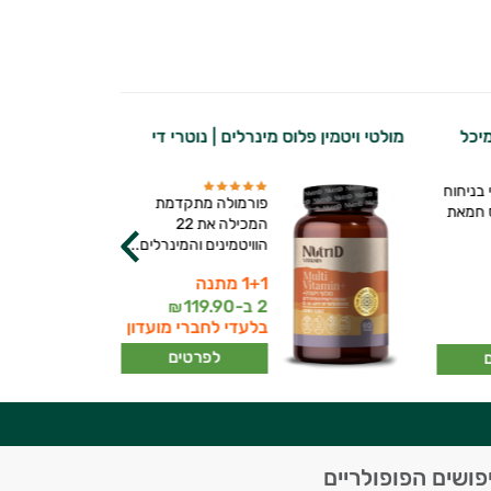
מיכל
מולטי ויטמין פלוס מינרלים | נוטרי די
פטריות כוח | 
 בניחוח
פורמולה מתקדמת
ס חמאת
המכילה את 22
הוויטמינים והמינרלים...
1+1 מתנה
2 ב-
119.90
₪
בלעדי לחברי מועדון
לפרטים
פושים הפופולריים