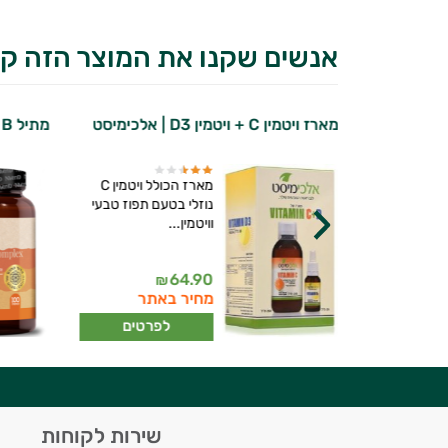
אנשים שקנו את המוצר הזה קנ
מארז ויטמין C + ויטמין D3 | אלכימיסט
מתיל B קומפלקס | נוטרי די
טבליות ויטמין C במינון
מארז הכולל ויטמין C
נוזלי בטעם תפוז טבעי
וויטמין...
יועץ בריאות אישי AI
64.90
69
₪
₪
ברי מועדון
מחיר באתר
רטים
לפרטים
היי,
שירות לקוחות
אני יועץ הבריאות האישי AI של טבע בריא.