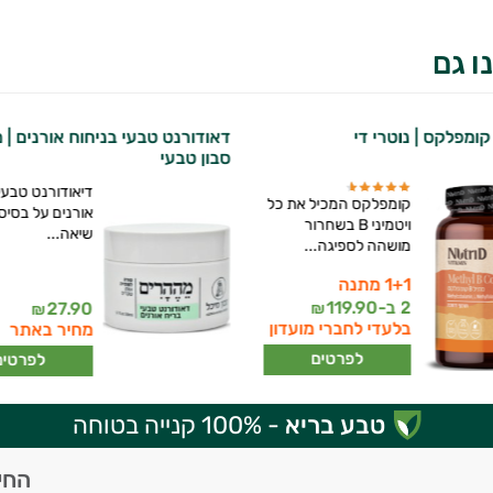
ו גם
דאודורנט טבעי בניחוח אורנים | 
סבון טבעי
דיאודורנט טבעי
קומפלקס המכיל את כל
אורנים על בסי
ויטמיני B בשחרור
שיאה...
מושהה לספיגה...
1+1 מתנה
2 ב-
119.90
27.90
₪
₪
בלעדי לחברי מועדון
מחיר באתר
לפרטים
לפרטים
טבע בריא
- 100% קנייה בטוחה
החי