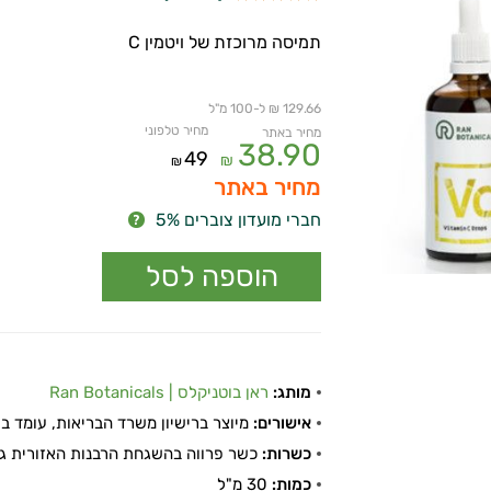
תמיסה מרוכזת של ויטמין C
129.66 ₪ ל-100 מ"ל
מחיר טלפוני
מחיר באתר
38.90
49
₪
₪
מחיר באתר
חברי מועדון צוברים 5%
מותג:
ראן בוטניקלס | Ran Botanicals
אישורים:
מיוצר ברישיון משרד הבריאות, עומד בתקן
כשרות:
כשר פרווה בהשגחת הרבנות האזורית גל
כמות:
30 מ"ל