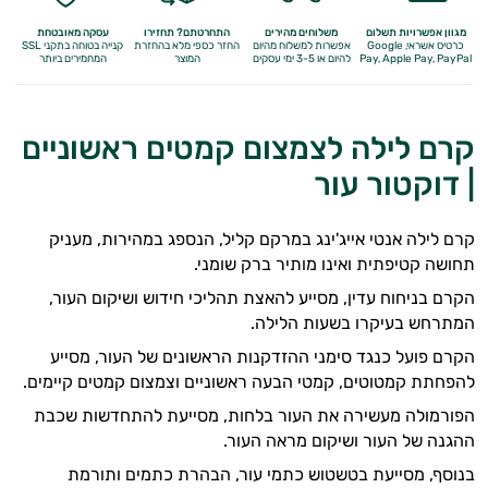
מגוון אפשרויות תשלום
משלוחים מהירים
התחרטתם? תחזירו
עסקה מאובטחת
כרטיס אשראי, Google
אפשרות למשלוח מהיום
החזר כספי מלא
בהחזרת
קנייה בטוחה בתקני SSL
Apple Pay, PayPal
Pay,
להיום או 3-5 ימי עסקים
המוצר
המחמירים ביותר
קרם לילה לצמצום קמטים ראשוניים
| דוקטור עור
קרם לילה אנטי אייג'ינג במרקם קליל, הנספג במהירות, מעניק
תחושה קטיפתית ואינו מותיר ברק שומני.
הקרם בניחוח עדין, מסייע להאצת תהליכי חידוש ושיקום העור,
המתרחש בעיקרו בשעות הלילה.
הקרם פועל כנגד סימני ההזדקנות הראשונים של העור, מסייע
להפחתת קמטוטים, קמטי הבעה ראשוניים וצמצום קמטים קיימים.
הפורמולה מעשירה את העור בלחות, מסייעת להתחדשות שכבת
ההגנה של העור ושיקום מראה העור.
בנוסף, מסייעת בטשטוש כתמי עור, הבהרת כתמים ותורמת