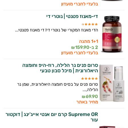
בלעדי לחברי מועדון
די-מאנוז פטנטי | נוטרי די
הדי מאנוז המקורי של נוטרי די! די מאנוז פטנטי...
1+1 מתנה
2 ב-
159.90
₪
בלעדי לחברי מועדון
סרום פנים נר הלילה, רוז-היפ וחומצה
היאלורונית | מיכל סבון טבעי
סרום פנים על בסיס חומצה היאלורונית, שמן נר
הלילה,...
69.90
₪
מחיר באתר
Supreme OR קרם יום אנטי אייג'ינג | דוקטור
עור