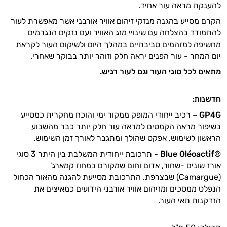
להענקת מראה עור אחיד.
הקרם מסייע בהגנה מנזקי זיהום אוויר אורבני אשר מאפשרת לעור
להתמודד בהצלחה עם שינויי מזג האוויר ועם נזקים הנגרמים
מחשיפה למזהמים סביבתיים במהלך היום ולשיקום העור לקראת
יום המחר - עור הפנים יראה חלק וזוהר יותר בבוקר שאחרי.
מתאים לכל סוגי העור וגם לעור רגיש.
חדשנות:
GP4G
– רכיב ייחודי המופק ממקור ימי והוכח מחקרית כמסייע
בשיפור מראה הקמטים למראה עור חלק יותר כבר מהשבוע
הראשון לשימוש, אפקט שהולך ומתגבר לאורך זמן השימוש.
®
Blue Oléoactif
-
תרכובת ייחודית המשלבת בין היתר 3 סוגי
אורז שונים -שחור, אדום וחום שמקורם במחוז קמארג'
(Camargue) שבצרפת. התרכובת מסייעת להגנה מהאור הכחול
הנפלט ממסכים ומזיהום אוויר אורבני הידועים כמאיצים את
הזדקנות תאי העור.