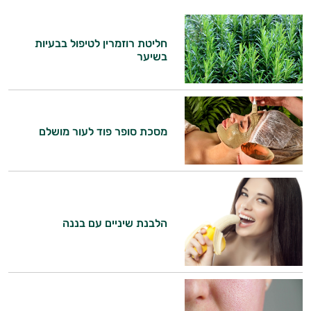
חליטת רוזמרין לטיפול בבעיות
בשיער
מסכת סופר פוד לעור מושלם
היי,
אני יועץ הבריאות האישי AI של טבע בריא.
התשובות שלי מבוססות על מאגרי מידע קליניים
וספרות מקצועית בתחומי הרפואה הטבעית
ותזונת הספורט.
הלבנת שיניים עם בננה
אני כאן כדי לעזור לך להתאים את תוספי
התזונה ומוצרי הבריאות המדויקים למטרות
ולמצב הגופני שלך, ולהסביר לך אילו רכיבים
עובדים יחד כדי למקסם תוצאות גם בחיי היום
יום וגם בתחום הכושר והספורט.