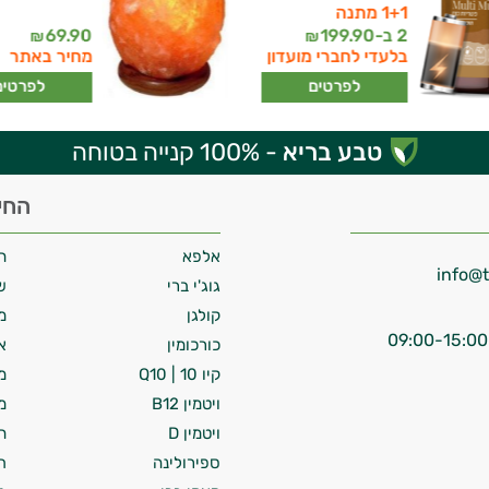
1+1 מתנה
2 ב-
199.90
69.90
₪
₪
בלעדי לחברי מועדון
מחיר באתר
לפרטים
לפרטים
טבע בריא
- 100% קנייה בטוחה
החי
אלפא
ח
גוג'י ברי
ש
קולגן
מ
כורכומין
א
קיו 10 | Q10
מ
ויטמין B12
מ
ויטמין D
ח
ספירולינה
ת