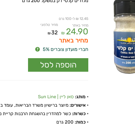
מלח ים קלטי דק במשקל 200 גרם
12.45 ₪ ל-100 גרם
מחיר טלפוני
מחיר באתר
24.90
32
₪
₪
מחיר באתר
חברי מועדון צוברים 5%
מותג:
סאן ליין | Sun Line
אישורים:
מיוצר ברישיון משרד הבריאות, עומד בתקן
כשרות:
כשר למהדרין בהשגחת הרבנות קריית מ
כמות:
200 גרם