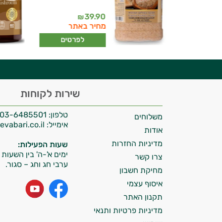
יועץ בריאות אישי AI
39.90
249
₪
₪
ברי מועדון
מחיר באתר
רטים
לפרטים
היי,
שירות לקוחות
אני יועץ הבריאות האישי AI של טבע בריא.
טלפון:
03-6485501
משלוחים
התשובות שלי מבוססות על מאגרי מידע קליניים
אימייל:
info@tevabari.co.il
וספרות מקצועית בתחומי הרפואה הטבעית
אודות
ותזונת הספורט.
מדיניות החזרות
שעות הפעילות:
ימים א'-ה' בין השעות 09:00-15:00
צרו קשר
אני כאן כדי לעזור לך להתאים את תוספי
ערבי חג וחג – סגור.
מחיקת חשבון
התזונה ומוצרי הבריאות המדויקים למטרות
איסוף עצמי
ולמצב הגופני שלך, ולהסביר לך אילו רכיבים
עובדים יחד כדי למקסם תוצאות גם בחיי היום
תקנון האתר
יום וגם בתחום הכושר והספורט.
מדיניות פרטיות ותנאי