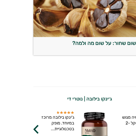
ום שחור: על שום מה ולמה?
ג׳ינקו בילובה | נוטרי די
אשווגנדה ברי
ה מגוש
ג'ינקו בילובה מרוכז
מלח טבעי במשקל 2-
במיוחד. מופק
בטכנולוגיית...