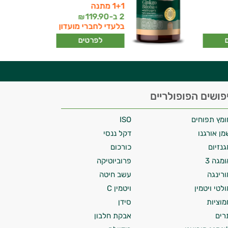
1+1 מתנה
2 ב-
119.90
₪
בלעדי לחברי מועדון
לפרטים
פושים הפופולריים
ומץ תפוחים
ISO
מן אורגנו
דקל ננסי
גנזיום
כורכום
ומגה 3
פרוביוטיקה
ורינגה
עשב חיטה
ולטי ויטמין
ויטמין C
מוציות
סידן
רים
אבקת חלבון