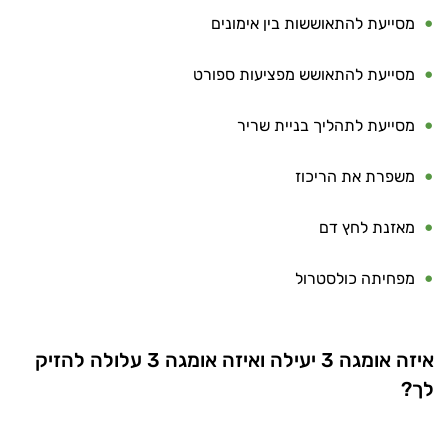
עובדים יחד כדי למקסם תוצאות גם בחיי היום
מסייעת להתאוששות בין אימונים
יום וגם בתחום הכושר והספורט.
מסייעת להתאושש מפציעות ספורט
המטרה שלי היא להתאים עבורך המלצות
אישיות מבוססות מדעית.
מסייעת לתהליך בניית שריר
זה הזמן להתחיל. איך אוכל לעזור?
משפרת את הריכוז
מאזנת לחץ דם
מפחיתה כולסטרול
איזה אומגה 3 יעילה ואיזה אומגה 3 עלולה להזיק
לך?