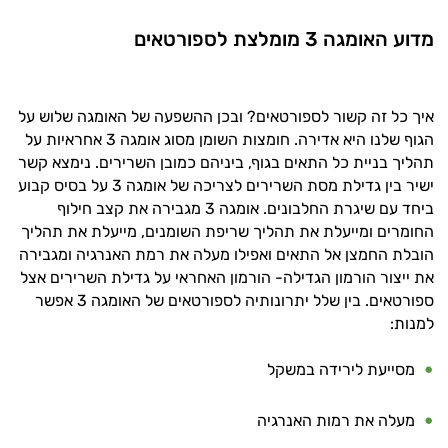
מדוע האומגה 3 מומלצת לספורטאים
איך כל זה קשור לספורטאים? ובכן ההשפעה של האומגה שלוש על
הגוף שלנו היא אדירה. חומצות השומן מסוג אומגה 3 אחראיות על
תהליך בניית כל התאים בגוף, ביניהם כמובן השרירים. נימצא קשר
ישיר בין גדילת מסת השרירים לצריכה של אומגה 3 על בסיס קבוע
ביחד עם שיגרת החלבונים. אומגה 3 מגבירה את קצב חילוף
החומרים ומייעלת את תהליך שריפת השומנים, מייעלת את תהליך
היי,
הובלת החמצן אל התאים ואפילו מעלה את רמת האנרגיה ומגבירה
אני יועץ הבריאות האישי AI של טבע בריא.
את ייצור הורמון הגדילה- הורמון האחראי על גדילת השרירים אצל
ספורטאים. בין שלל יתרונותיה לספורטאים של האומגה 3 אפשר
התשובות שלי מבוססות על מאגרי מידע קליניים
למנות:
וספרות מקצועית בתחומי הרפואה הטבעית
ותזונת הספורט.
מסייעת לירידה במשקל
אני כאן כדי לעזור לך להתאים את תוספי
מעלה את רמות האנרגיה
התזונה ומוצרי הבריאות המדויקים למטרות
ולמצב הגופני שלך, ולהסביר לך אילו רכיבים