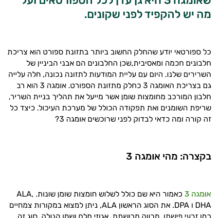
שאומגה 3 היא גן עדן לכל הספורטאים ועל
מה יש להקפיד לפני שקונים.
כל ספורטאי יודע שהחלק החשוב ביותר בתזונת ספורט הוא צריכת
חלבונים חכמה ומאסיבית,שכן החלבונים הם אבני הביניין של
השרירים שלנו. היום עם עליית המודעות לתזונה נכונה, חלה עלייה
גם בצריכת האומגה 3 כחלק מתזונת הספורט. אומגה 3 הוא רב
חלבון המורכב מחומצות שומן אשר מייעל את תהליך בניית השריר,
שריפת השומנים ואת תפקודה הכולל של מערכת העיכול. כיצד כל
זה קורה ומה כדאי לבדוק לפני שרוכשים אומגה 3?
בקצרה: מהי אומגה 3
אומגה 3
כאמור היא שם כולל לשלוש חומצות שומן שונות. ALA,
DHA ו DPA. את הסוג הראשון ALA, ניתן למצוא במקורות צמחיים
כמו זרעי פישתן, מרווה מרושתת, אגוזי מלח ושמן קנולה. סוג זה