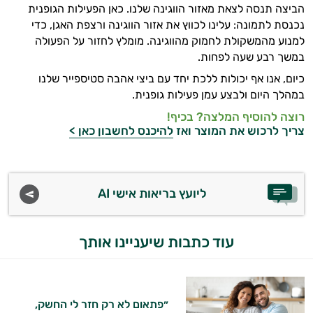
עובדים יחד כדי למקסם תוצאות גם בחיי היום
הביצה תנסה לצאת מאזור הווגינה שלנו. כאן הפעילות הגופנית
יום וגם בתחום הכושר והספורט.
נכנסת לתמונה: עלינו לכווץ את אזור הווגינה ורצפת האגן, כדי
למנוע מהמשקולת לחמוק מהווגינה. מומלץ לחזור על הפעולה
המטרה שלי היא להתאים עבורך המלצות
במשך רבע שעה לפחות.
אישיות מבוססות מדעית.
כיום, אנו אף יכולות ללכת יחד עם ביצי אהבה סטיספייר שלנו
במהלך היום ולבצע עמן פעילות גופנית.
זה הזמן להתחיל. איך אוכל לעזור?
רוצה להוסיף המלצה? בכיף!
צריך לרכוש את המוצר ואז
להיכנס לחשבון כאן >
ליועץ בריאות אישי AI
עוד כתבות שיעניינו אותך
״פתאום לא רק חזר לי החשק,