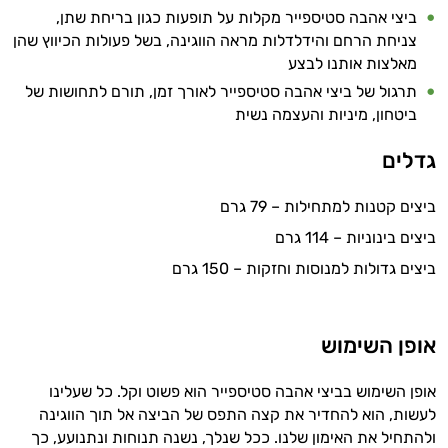
ביצי אהבה סטיספייר מקלות על תופעות כגון בריחת שתן,
צניחת הרחם והידלדלות מראה הווגינה, בשל פעולות הכיווץ שהן
מאלצות אותנו לבצע
תרגול של ביצי אהבה סטיספייר לאורך זמן, תורם לתחושות של
ביטחון, מיניות והעצמה נשית
גדלים
ביצים קטנות למתחילות – 79 גרם
היי,
ביצים בינוניות – 114 גרם
אני יועץ הבריאות האישי AI של טבע בריא.
ביצים גדולות למנוסות וחזקות – 150 גרם
התשובות שלי מבוססות על מאגרי מידע קליניים
וספרות מקצועית בתחומי הרפואה הטבעית
אופן השימוש
ותזונת הספורט.
אני כאן כדי לעזור לך להתאים את תוספי
אופן השימוש בביצי אהבה סטיספייר הוא פשוט וקל. כל שעלינו
התזונה ומוצרי הבריאות המדויקים למטרות
לעשות, הוא להחדיר את קצה התפס של הביצה אל תוך הווגינה
ולמצב הגופני שלך, ולהסביר לך אילו רכיבים
ולהתחיל את האימון שלנו. ככל שנלך, נשנה תנוחות ונתנועע, כך