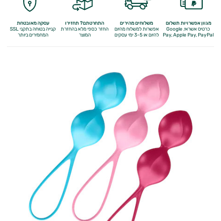
מגוון אפשרויות תשלום
משלוחים מהירים
התחרטתם? תחזירו
עסקה מאובטחת
כרטיס אשראי, Google
אפשרות למשלוח מהיום
החזר כספי מלא
בהחזרת
קנייה בטוחה בתקני SSL
Apple Pay, PayPal
Pay,
להיום או 3-5 ימי עסקים
המוצר
המחמירים ביותר