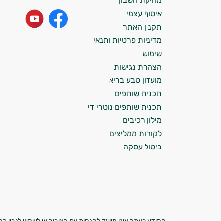
מחיקת חשבון
התזונה ומוצרי הבריאות המדויקים למטרות
איסוף עצמי
ולמצב הגופני שלך, ולהסביר לך אילו רכיבים
עובדים יחד כדי למקסם תוצאות גם בחיי היום
תקנון האתר
יום וגם בתחום הכושר והספורט.
מדיניות פרטיות ותנאי
שימוש
המטרה שלי היא להתאים עבורך המלצות
הצהרת נגישות
אישיות מבוססות מדעית.
מועדון טבע בריא
זה הזמן להתחיל. איך אוכל לעזור?
תכנית שותפים
תכנית שותפים נוטרי די
מילון רכיבים
לקוחות ממליצים
ביטול עסקה
המידע באתר אינו מיועד להנחות את הציבור או לשמש לגביו כהמ