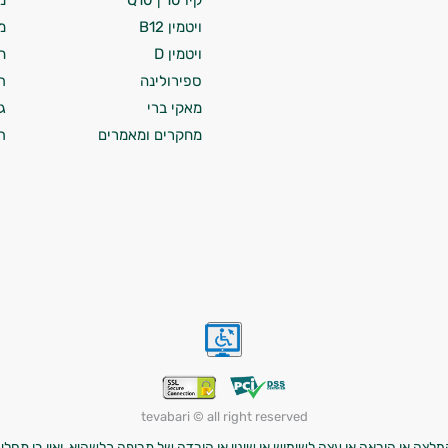
קיו 10 | Q10
מ
ויטמין B12
מ
ויטמין D
ח
ספירולינה
ת
מאקי ברי
ג
מחקרים ומאמרים
ת
tevabari © all right reserved
לצה או הוראה או עצה לשימוש או שינוי או הורדה של תרופה כלשהיא, ואין בו תחליף