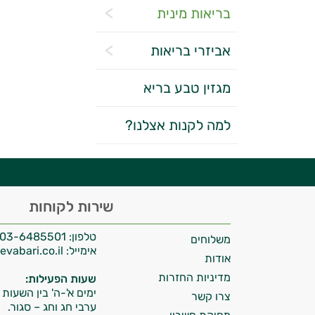
בריאות מינית
אביזרי בריאות
מגזין טבע בריא
יועץ בריאות אישי AI
למה לקנות אצלנו?
היי,
שירות לקוחות
אני יועץ הבריאות האישי AI של טבע בריא.
טלפון:
03-6485501
משלוחים
התשובות שלי מבוססות על מאגרי מידע קליניים
אימייל:
info@tevabari.co.il
וספרות מקצועית בתחומי הרפואה הטבעית
אודות
ותזונת הספורט.
מדיניות החזרות
שעות הפעילות:
ימים א'-ה' בין השעות 09:00-15:00
צרו קשר
אני כאן כדי לעזור לך להתאים את תוספי
ערבי חג וחג – סגור.