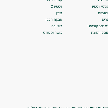
ורינגה
עשב חיטה
ולטי ויטמין
ויטמין C
מוציות
סידן
רים
אבקת חלבון
'ינסנג קוריאני
רודיולה
וספי תזונה
כושר וספורט
 לייעוץ רפואי פרטני או אחר. הכתוב באתר אינו מהווה המלצה