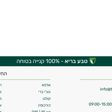
טבע בריא
- 100% קנייה בטוחה
החי
אלפא
ח
גוג'י ברי
ש
קולגן
מ
כורכומין
א