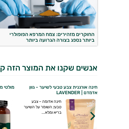
החוקרים מזהירים: צמח המרפא הפופולרי
ביותר נספג בצורה הגרועה ביותר
אנשים שקנו את המוצר הזה קנ
מבפנים |
חינה אורגנית צבע טבעי לשיער - גוון
מולטי מא
אדמדם | LAVENDER
חינה אדומה – צבע
ורניים הם
טבעי, השומר על השיער
להיפגע
בריא ומלא...
חסור...
יועץ בריאות אישי AI