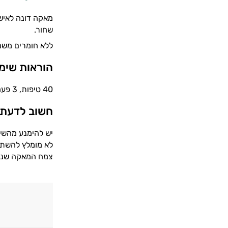
מאקה דונה לאיש
שחור.
ללא חומרים משמר
הוראות שימ
40 טיפות, 3 פעמים ביום, על קיבה ריקה (חצי שעה לפני הארוחה), למהול ברבע כוס מים.
חשוב לדעת
יש להימנע מהש
לא מומלץ להשתמש
צמח המאקה שנמצ