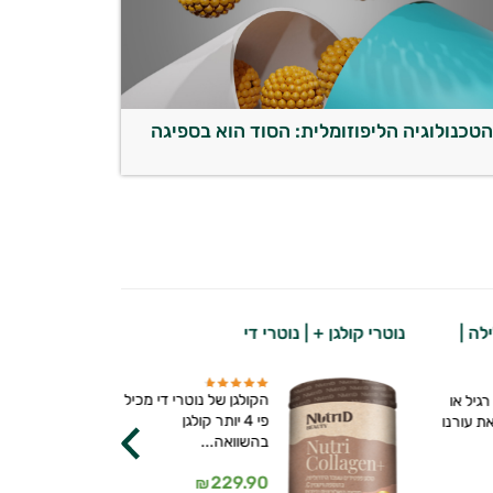
טכנולוגיה הליפוזומלית: הסוד הוא בספיגה
לה |
נוטרי קולגן + | נוטרי די
קרם פנים טבע
LAVENDER
הקולגן של נוטרי די מכיל
גיל או
פי 4 יותר קולגן
ת עורנו
בהשוואה...
229.90
₪