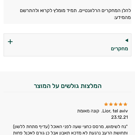
וספרות מקצועית בתחומי הרפואה הטבעית
להלן המחקרים הרלוונטיים. תמיד מומלץ לקרוא ולהתרשם
ותזונת הספורט.
מהמידע:
אני כאן כדי לעזור לך להתאים את תוספי
התזונה ומוצרי הבריאות המדויקים למטרות
ולמצב הגופני שלך, ולהסביר לך אילו רכיבים
עובדים יחד כדי למקסם תוצאות גם בחיי היום
מחקרים
יום וגם בתחום הכושר והספורט.
המטרה שלי היא להתאים עבורך המלצות
אישיות מבוססות מדעית.
זה הזמן להתחיל. איך אוכל לעזור?
המלצות גולשים על המוצר
Lior, tel aviv.
קונה מאומת
23.12.21
"נח לשימוש, מרסס כחצי שעה לפני האוכל (עדיף מתחת ללשון)
ותחושת הרעב נרגעת לא מדכא תאבון אבל כן גורם לאכןל פחות