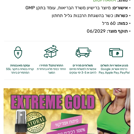
לבקרת
אישורים:
מיוצר ברישיון משרד הבריאות, עומד בתקן GMP
המשקל
כשרות:
כשר בהשגחת הרבנות גליל תחתון
כמות:
60 מ״ל
תה
תוקף מוצר:
06/2029
וחליטות
ממתיקים
טבעיים
מגוון אפשרויות תשלום
משלוחים מהירים
התחרטתם? תחזירו
עסקה מאובטחת
כרטיס אשראי, Google
אפשרות למשלוח מהיום
החזר כספי מלא
בהחזרת
קנייה בטוחה בתקני SSL
Apple Pay, PayPal
Pay,
להיום או 3-5 ימי עסקים
המוצר
המחמירים ביותר
חטיפים
ומזון
סמודי'ס
שמנים
משקאות