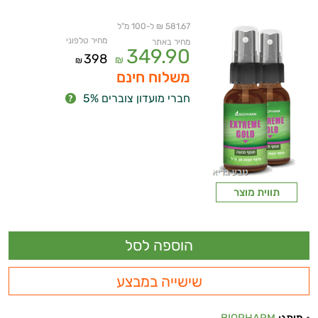
ביותר
581.67 ₪ ל-100 מ"ל
מחיר טלפוני
מחיר באתר
349.90
נפיחות
398
₪
₪
משלוח חינם
בטנית
חברי מועדון צוברים 5%
שורפי
שומן
שמירת
תווית מוצר
המשקל
תחושת
שובע
שישייה במבצע
תרסיסים
מותג:
BIOPHARM