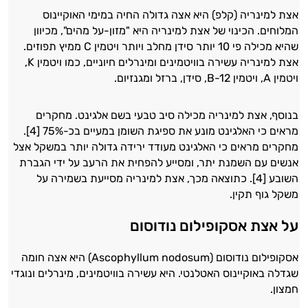
אצת למינריה (קלפ) היא אצה גדולה החיה במימי האוקיינוס
המלוחים. הכינוי של אצת למינריה היא "מזון-על מהים", מכיוון
שהיא מכילה פי 10 יותר סידן מחלב ויותר ויטמין C ממיץ תפוזים.
אצת למינריה עשירה בוויטמינים ומינרלים חיוניים, כמו ויטמין K,
ויטמין A, ויטמין B-12, סידן, ברזל ומגנזיום.
בנוסף, אצת למינריה מכילה סיב טבעי בשם אלגינט. מחקרים
מראים כי האלגינט מונע את ספיגת השומן במעיים בכ-75% [4].
מחקרים מראים כי האלגינט מעודד ירידה גדולה יותר במשקל אצל
אנשים עם השמנת יתר, ומסייע להפחית את הרעב על ידי הגברת
השובע [4]. כתוצאה מכך, אצת למינריה מסייעת בשמירה על
משקל גוף תקין.
על אצת אסקופילום נודוסום
אסקופילום נודוסום (Ascophyllum nodosum) היא אצה חומה
היי,
שגדלה באוקיינוס האטלנטי. היא עשירה בוויטמינים, מינרלים ונוגדי
אני יועץ הבריאות האישי AI של טבע בריא.
חמצון.
התשובות שלי מבוססות על מאגרי מידע קליניים