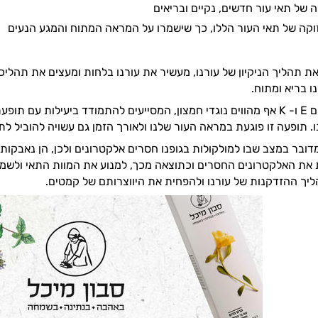
 של תאי עור חדשים, נקיים ובריאים
קה של תאי העור הללו, כך שישמרו על המראה המתוח והמגע הנעים
את תהליך הניקיון של עורנו, מעשיר את עורנו בלחות ומעצים את תהליכי 
ו בריא ומתוח.
כאמור, הוויטמינים E ו- K אף מהווים נוגדי חמצון, המסייעים להתמודד ביע
. תופעה זו פוגעת במראה העור שלנו ולאורך הזמן גם עשויה להוביל לת
את האלקטרונים החסרים וכתוצאה מכך, למנוע את המוות התאי ולשמור 
יך ההזדקנות של עורנו ולהפחית את היווצרותם של קמטים.