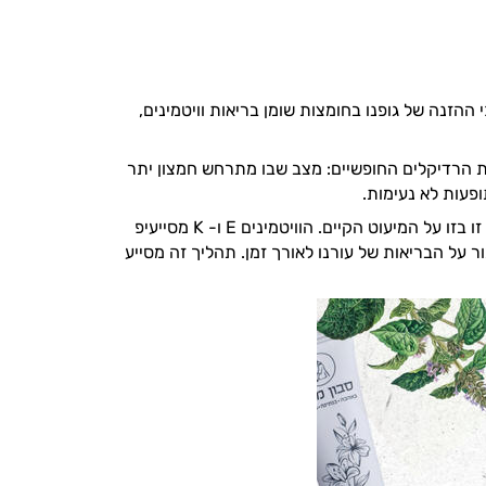
ההזנה של גופנו בחומצות שומן בריאות וויטמינים,
ילות עם תופעת הרדיקלים החופשיים: מצב שבו מתרחש חמצון יתר
ופעות לא נעימות.
מבחינה כימית, מדובר במצב שבו למולקולות בגופנו חסרים אלקטרונים ולכן, הן נאבקות זו בזו על המיעוט הקיים. הוויטמינים E ו- K מסייעיפ
על הבריאות של עורנו לאורך זמן. תהליך זה מסייע