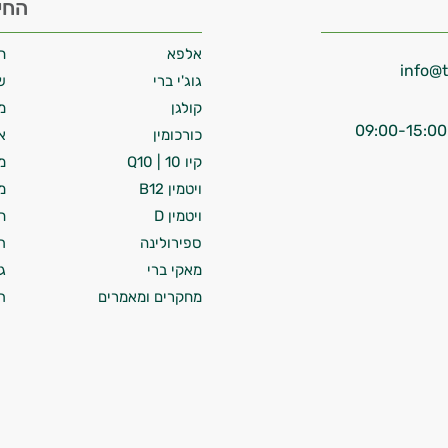
החי
אלפא
ח
גוג'י ברי
ש
קולגן
מ
כורכומין
א
קיו 10 | Q10
מ
ויטמין B12
מ
ויטמין D
ח
ספירולינה
ת
מאקי ברי
ג
מחקרים ומאמרים
ת