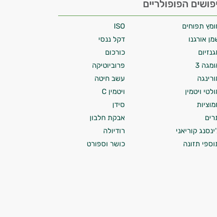
פושים הפופולריים
ומץ תפוחים
ISO
מן אורגנו
דקל ננסי
גנזיום
כורכום
ומגה 3
פרוביוטיקה
ורינגה
עשב חיטה
ולטי ויטמין
ויטמין C
מוציות
סידן
רים
אבקת חלבון
'ינסנג קוריאני
רודיולה
וספי תזונה
כושר וספורט