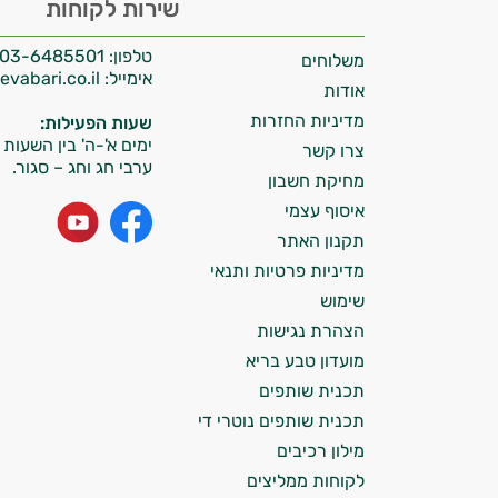
שירות לקוחות
אני יועץ הבריאות האישי AI של טבע בריא.
טלפון:
03-6485501
משלוחים
התשובות שלי מבוססות על מאגרי מידע קליניים
אימייל:
info@tevabari.co.il
וספרות מקצועית בתחומי הרפואה הטבעית
אודות
ותזונת הספורט.
מדיניות החזרות
שעות הפעילות:
ימים א'-ה' בין השעות 09:00-15:00
צרו קשר
אני כאן כדי לעזור לך להתאים את תוספי
ערבי חג וחג – סגור.
מחיקת חשבון
התזונה ומוצרי הבריאות המדויקים למטרות
איסוף עצמי
ולמצב הגופני שלך, ולהסביר לך אילו רכיבים
עובדים יחד כדי למקסם תוצאות גם בחיי היום
תקנון האתר
יום וגם בתחום הכושר והספורט.
מדיניות פרטיות ותנאי
שימוש
המטרה שלי היא להתאים עבורך המלצות
הצהרת נגישות
אישיות מבוססות מדעית.
מועדון טבע בריא
זה הזמן להתחיל. איך אוכל לעזור?
תכנית שותפים
תכנית שותפים נוטרי די
מילון רכיבים
לקוחות ממליצים