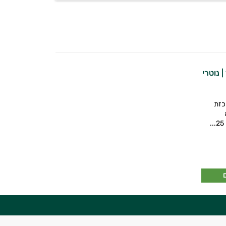
2 מיליארד | נוטרי
כזת