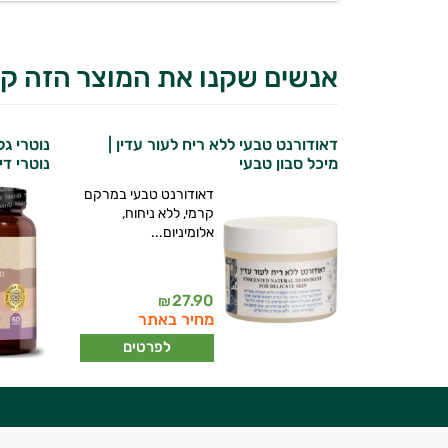
אנשים שקנו את המוצר הזה קנ
דאודורנט טבעי ללא ריח לעור עדין |
נוטרי ג
מיכל סבון טבעי
נוטרי די
דאודורנט טבעי במרקם
קרמי, ללא ניחוח,
אלומיניום...
יועץ בריאות אישי AI
27.90
₪
מחיר באתר
לפרטים
היי,