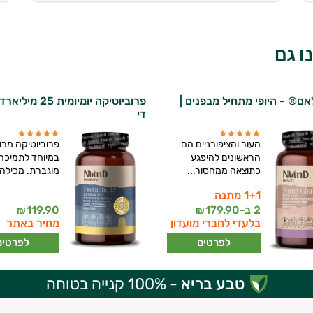
ו גם
לאם® - היופי מתחיל מבפנים |
פרוביוטיקה יומיומית 5
די
העור והציפורניים הם
פרוביוטיקה מרו
הראשונים להיפגע
במיוחד לתמיכה
כתוצאה ממחסור...
מוגברת. מכילה 25...
1+1 מתנה
2 ב-
179.90
119.90
₪
₪
בלעדי לחברי מועדון
מחיר באתר
לפרטים
לפרטים
טבע בריא
- 100% קנייה בטוחה