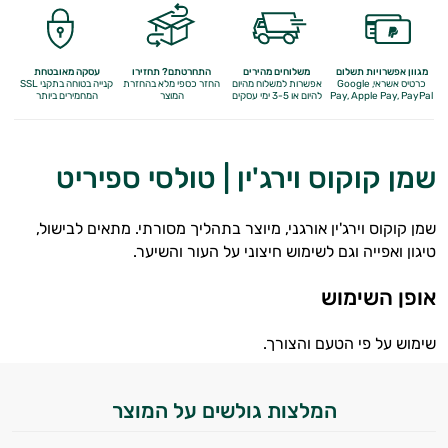
מגוון אפשרויות תשלום
משלוחים מהירים
התחרטתם? תחזירו
עסקה מאובטחת
כרטיס אשראי, Google
אפשרות למשלוח מהיום
החזר כספי מלא
בהחזרת
קנייה בטוחה בתקני SSL
Apple Pay, PayPal
Pay,
להיום או 3-5 ימי עסקים
המוצר
המחמירים ביותר
שמן קוקוס וירג'ין | טולסי ספיריט
שמן קוקוס וירג'ין אורגני, מיוצר בתהליך מסורתי. מתאים לבישול,
טיגון ואפייה וגם לשימוש חיצוני על העור והשיער.
אופן השימוש
אנטי
שימוש על פי הטעם והצורך.
אייג'ינג
טיפוח
המלצות גולשים על המוצר
הגוף