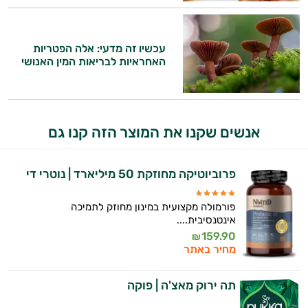
התשובות שלי מבוססות על מאגרי מידע קליניים
וספרות מקצועית בתחומי הרפואה הטבעית
עכשיו זה מדעי: אלה הפטריות
ותזונת הספורט.
האחראיות לבריאות המין האנושי
אני כאן כדי לעזור לך להתאים את תוספי
התזונה ומוצרי הבריאות המדויקים למטרות
ולמצב הגופני שלך, ולהסביר לך אילו רכיבים
עובדים יחד כדי למקסם תוצאות גם בחיי היום
אנשים שקנו את המוצר הזה קנו גם
יום וגם בתחום הכושר והספורט.
המטרה שלי היא להתאים עבורך המלצות
פרוביוטיקה מחוזקת 50 מיליארד | נוטרי די
אישיות מבוססות מדעית.
פורמולה מקצועית במינון מחוזק לתמיכה
זה הזמן להתחיל. איך אוכל לעזור?
אינטנסיבית....
159.90
₪
מחיר באתר
תה ירוק מאצ'ה | פוקה