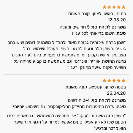
טיפוח
בת חן, ראשון לציון.
קונה מאומת
12.05.20
הפנים
משך נטילת התוסף:
5 חודשים ומעלה
מעבר
סיבה:
השמן בריאותי לכל עניין
"שמן ברמה איכותית גבוהה מאוד ולהבדיל משמנים דומים שיש בהם
ליופי
גושים..השמן חלק ונעים למגע.. השמן מעולה ושימושי בכל
מצב..אני אישית קבוע יומי משתמשת בו פעמיים ביום לעור הפנים
טיפוח
מקנה תחושת אוורירי ואנרגטי וגם משתמשת בו קבוע מריחה על
השיער מקנה שיער מחוזק ורענן"
מבפנים
סרומים
בסמה שרוף, עספיא.
קונה מאומת
23.04.20
שמני
משך נטילת התוסף:
2-4 חודשים
סיבה:
עזרה בהיפטרות מחיידק ההליקובקטר וגם בשימוש יומיומי
בסיס
"השמן הזה הוא טוב לעיקול אני ממליצה להשתמש בו במאפים רבים
שמנים
הטעם שלו לא רע אפילו טעים אפשר למרוח על הגוף או השיער
הוא מרכך ומרגיע"
אתרים