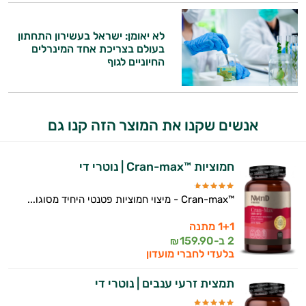
היי,
אני יועץ הבריאות האישי AI של טבע בריא.
לא יאומן: ישראל בעשירון התחתון
בעולם בצריכת אחד המינרלים
התשובות שלי מבוססות על מאגרי מידע קליניים
החיוניים לגוף
וספרות מקצועית בתחומי הרפואה הטבעית
ותזונת הספורט.
אני כאן כדי לעזור לך להתאים את תוספי
אנשים שקנו את המוצר הזה קנו גם
התזונה ומוצרי הבריאות המדויקים למטרות
ולמצב הגופני שלך, ולהסביר לך אילו רכיבים
עובדים יחד כדי למקסם תוצאות גם בחיי היום
חמוציות ™Cran-max | נוטרי די
יום וגם בתחום הכושר והספורט.
™Cran-max - מיצוי חמוציות פטנטי היחיד מסוגו...
המטרה שלי היא להתאים עבורך המלצות
אישיות מבוססות מדעית.
1+1 מתנה
2 ב-
159.90
₪
זה הזמן להתחיל. איך אוכל לעזור?
בלעדי לחברי מועדון
תמצית זרעי ענבים | נוטרי די