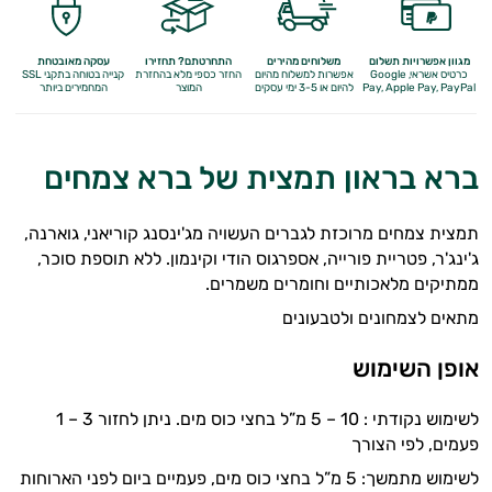
מגוון אפשרויות תשלום
משלוחים מהירים
התחרטתם? תחזירו
עסקה מאובטחת
כרטיס אשראי, Google
אפשרות למשלוח מהיום
החזר כספי מלא
בהחזרת
קנייה בטוחה בתקני SSL
Apple Pay, PayPal
Pay,
להיום או 3-5 ימי עסקים
המוצר
המחמירים ביותר
ברא בראון תמצית של ברא צמחים
תמצית צמחים מרוכזת לגברים העשויה מג'ינסנג קוריאני, גוארנה,
ג'ינג'ר, פטריית פורייה, אספרגוס הודי וקינמון. ללא תוספת סוכר,
ממתיקים מלאכותיים וחומרים משמרים.
מתאים לצמחונים ולטבעונים
אופן השימוש
לשימוש נקודתי : 10 – 5 מ”ל בחצי כוס מים. ניתן לחזור 3 – 1
פעמים, לפי הצורך
לשימוש מתמשך: 5 מ”ל בחצי כוס מים, פעמיים ביום לפני הארוחות