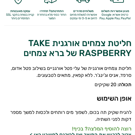
מגוון אפשרויות תשלום
משלוחים מהירים
התחרטתם? תחזירו
עסקה מאובטחת
כרטיס אשראי, Google
אפשרות למשלוח מהיום
החזר כספי מלא
בהחזרת
קנייה בטוחה בתקני SSL
Apple Pay, PayPal
Pay,
להיום או 3-5 ימי עסקים
המוצר
המחמירים ביותר
חליטת צמחים אורגנית TAKE
RASPBERRY של ברא צמחים
חליטת צמחים אורגנית של עלי פטל אורגניים בשילוב פטל אדום,
סרפד, אניס וג'ינג'ר. ללא קפאין, מתאים לטבעונים.
תכולה:
20 שקיקים
אופן השימוש
להניח שקיק תה בכוס, לשפוך מים רותחים ולכסות למשך מספר
דקות לפני השתיה.
רוצה להוסיף המלצה? בכיף!
צריך לרכוש את המוצר ואז
להיכנס לחשבון כאן >