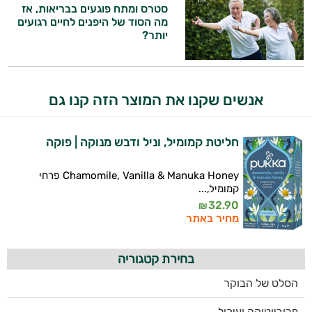
זה הזמן להתחיל. איך אוכל לעזור?
סטרס ומתח פוגעים בבריאות, אז
מה הסוד של היפנים לחיים רגועים
יותר?
אנשים שקנו את המוצר הזה קנו גם
חליטת קמומיל, וניל ודבש מנוקה | פוקה
Chamomile, Vanilla & Manuka Honey פרחי
קמומיל,...
32.90
₪
מחיר באתר
בחירת קטגוריה
הסלט של הבוקר
פרוביוטיקה ועיכול