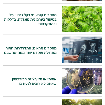
מחקרים קובעים: דקל ננסי יעיל
בטיפול בערמונית מוגדלת, בדלקות
היי,
ובהתקרחות
אני יועץ הבריאות האישי AI של טבע בריא.
התשובות שלי מבוססות על מאגרי מידע קליניים
וספרות מקצועית בתחומי הרפואה הטבעית
מחקרים מראים: התדרדרות המוח
ותזונת הספורט.
מתחילה מוקדם יותר ממה שחשבנו
אני כאן כדי לעזור לך להתאים את תוספי
התזונה ומוצרי הבריאות המדויקים למטרות
ולמצב הגופני שלך, ולהסביר לך אילו רכיבים
עובדים יחד כדי למקסם תוצאות גם בחיי היום
אמיתי או מזויף? זה הכורכומין
יום וגם בתחום הכושר והספורט.
שאתם לא רוצים לגעת בו
המטרה שלי היא להתאים עבורך המלצות
אישיות מבוססות מדעית.