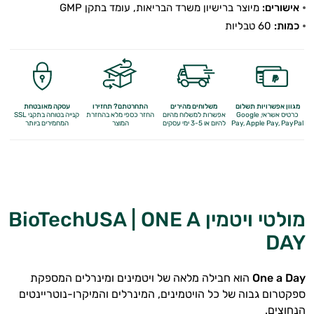
אישורים:
מיוצר ברישיון משרד הבריאות, עומד בתקן GMP
מולטי ויטמינים
כמות:
60 טבליות
תוספי קולגן
Q10
אומגה 3
מגוון אפשרויות תשלום
משלוחים מהירים
התחרטתם? תחזירו
עסקה מאובטחת
כרטיס אשראי, Google
אפשרות למשלוח מהיום
החזר כספי מלא
בהחזרת
קנייה בטוחה בתקני SSL
Apple Pay, PayPal
Pay,
להיום או 3-5 ימי עסקים
המוצר
המחמירים ביותר
ברזל
ויטמין A
ויטמין B
מולטי ויטמין BioTechUSA | ONE A
ויטמין C
DAY
ויטמין D
ויטמין E
One a Day
הוא חבילה מלאה של ויטמינים ומינרלים המספקת
ספקטרום גבוה של כל הויטמינים, המינרלים והמיקרו-נוטריינטים
ויטמינים לנשים
הנחוצים.