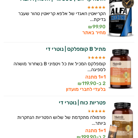
זה הזמן להתחיל. איך אוכל לעזור?
הקריאטין האגדי של אלפא קריאטין טהור שעבר
בדיקת...
99.90
₪
מחיר באתר
מתיל B קומפלקס | נוטרי די
קומפלקס המכיל את כל ויטמיני B בשחרור מושהה
לספיגה...
1+1 מתנה
2 ב-
119.90
₪
בלעדי לחברי מועדון
פטריות כוח | נוטרי די
פורמולה מתקדמת של שלוש הפטריות הנחקרות
ביותר...
1+1 מתנה
2 ב-
199.90
₪