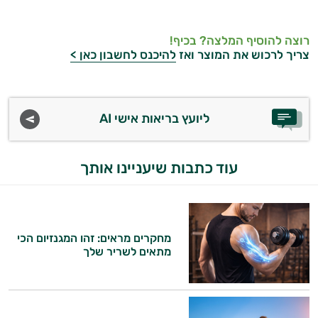
ויטמינים לגברים
רוצה להוסיף המלצה? בכיף!
טבעוניים | VEGAN
צריך לרכוש את המוצר ואז
להיכנס לחשבון כאן >
כורכום וכורכומין
כרום
ליועץ בריאות אישי AI
מגנזיום
עוד כתבות שיעניינו אותך
סידן
פרוביוטיקה
אבץ
מחקרים מראים: זהו המגנזיום הכי
מתאים לשריר שלך
תוספים לילדים
רימונים
ג׳ינסנג