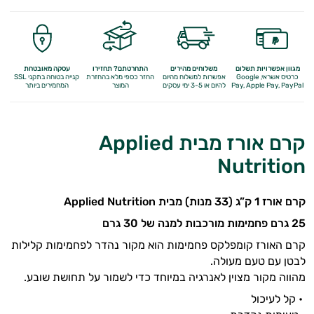
מגוון אפשרויות תשלום
משלוחים מהירים
התחרטתם? תחזירו
עסקה מאובטחת
כרטיס אשראי, Google
אפשרות למשלוח מהיום
החזר כספי מלא
בהחזרת
קנייה בטוחה בתקני SSL
Apple Pay, PayPal
Pay,
להיום או 3-5 ימי עסקים
המוצר
המחמירים ביותר
קרם אורז מבית Applied
Nutrition
קרם אורז 1 ק”ג (33 מנות) מבית Applied Nutrition
25 גרם פחמימות מורכבות למנה של 30 גרם
קרם האורז קומפלקס פחמימות הוא מקור נהדר לפחמימות קלילות
לבטן עם טעם מעולה.
מהווה מקור מצוין לאנרגיה במיוחד כדי לשמור על תחושת שובע.
• קל לעיכול