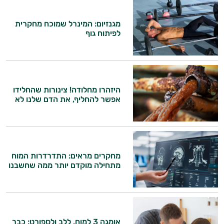
התשובות שלי מבוססות על מאגרי מידע קליניים
מגנזיום: המינרל שמוכח מחקרית
וספרות מקצועית בתחומי הרפואה הטבעית
לפיתוח גוף
ותזונת הספורט.
אני כאן כדי לעזור לך להתאים את תוספי
התזונה ומוצרי הבריאות המדויקים למטרות
ולמצב הגופני שלך, ולהסביר לך אילו רכיבים
היזהרו מחלודה! צינורות שהחלידו
עובדים יחד כדי למקסם תוצאות גם בחיי היום
אפשר להחליף, את הדם שלנו לא
יום וגם בתחום הכושר והספורט.
המטרה שלי היא להתאים עבורך המלצות
אישיות מבוססות מדעית.
מחקרים מראים: התדרדרות המוח
זה הזמן להתחיל. איך אוכל לעזור?
מתחילה מוקדם יותר ממה שחשבנו
אומגה 3 למוח, ללב ולספורט: כבר