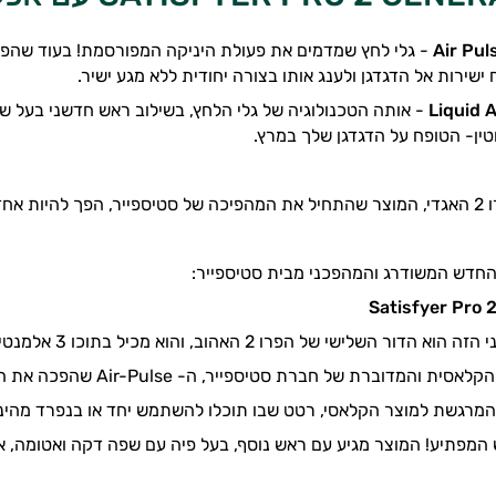
Air Pul
- גלי לחץ שמדמים את פעולת היניקה המפורסמת! בעוד שהפיה
ישירות אל הדגדגן ולענג אותו בצורה יחודית ללא מגע ישיר.
iquid 
L
- אותה הטכנולוגיה של גלי הלחץ, בשילוב ראש חדשני בעל
ין- הטופח על הדגדגן שלך במרץ.
 של החברה.
החדש המשודרג והמהפכני מבית סטיספייר:
Satisfyer Pro 
הפרו 2 האהוב, והוא מכיל בתוכו 3 אלמנטים, כולם מותאמים במיוחד לעינוג הדגדגן שלך:
דוברת של חברת סטיספייר, ה- Air-Pulse שהפכה את החברה לספקית הוויברטורים האהובה בעולם.
מרגשת למוצר הקלאסי, רטט שבו תוכלו להשתמש יחד או בנפרד מהינ
המפתיע! המוצר מגיע עם ראש נוסף, בעל פיה עם שפה דקה ואטומה, 