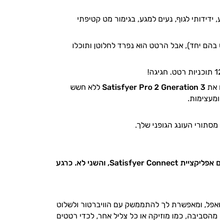
 ידידותי לגוף, נעים למגע, בגימור מט קטיפתי
הם יחד), אבל הרטט הוא נפרד לחלוטן ותוכלו
 את
Satisfyer Pro 2 Gneration 3
ללא חשש
מסתורי העונג הגופני שלך.
יש לשים לב שהמוצר מגיע ב2 דגמים, שההבדל היחידי בינהם הוא שהאחד מסתנכרן עם אפליקציית Satisfyer Connect, והשני לא. כרגע
ת של אנדרואיד ואפל, ומאפשרת לך להתממשק עם הוויברטור ולשלוט
 יכולה להמיר צלילים מהסביבה, כמו מוזיקה או כל צליל אחר, לכדי רטטים