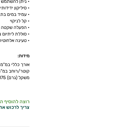
• ניתן להשתמש ב
• סיליקון ידידותי 
• עמיד במים בתקן 
• קל לניקוי
• הפעלה שקטה
• סוללת ליתיום 
• טעינה אלחוטית 
מידות:
אורך כללי במ"מ 165
קוטר/רוחב במ"מ 6
משקל (גרם) 175
רוצה להוסיף ה
צריך לרכוש את