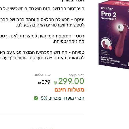
הויברטור החדשני הזה הוא הדור השלישי של הפרו 2 האהוב, והוא מכיל בתוכו 3 א
לספקית הוויברטורים האהובה בעולם.
רטט - התוספת המרגשת למוצר הקלאסי, רטט 
מהיניקה/טפיחה.
טפיחה - החידוש המפתיע! המוצר מגיע עם רא
לה והופכת את הפיה לתוף קטן שטופח לך על הד
מחיר טלפוני
מחיר באתר
299.00
379
₪
₪
משלוח חינם
חברי מועדון צוברים 5%