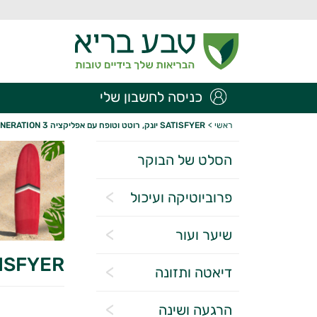
כניסה לחשבון שלי
ראשי
>
SATISFYER יונק, רוטט וטופח עם אפליקציה PRO 2 GENERATION 3
הסלט של הבוקר
פרוביוטיקה ועיכול
שיער ועור
SATISFYER יונק, רוטט וטופח עם אפליקצ
דיאטה ותזונה
הרגעה ושינה