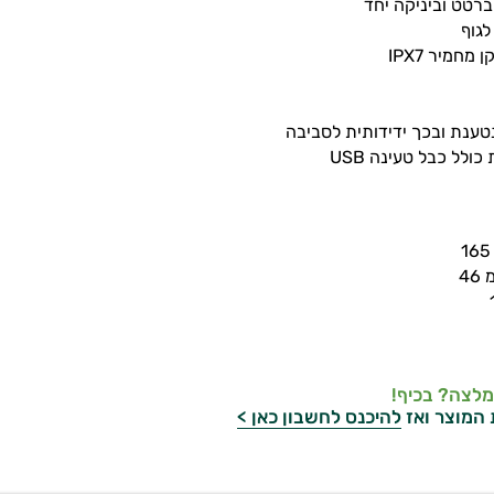
רטט וביניקה יחד
לגוף
מחמיר IPX7
נטענת ובכך ידידותית לסביבה
כולל כבל טעינה USB
4
מלצה? בכיף!
 המוצר ואז
להיכנס לחשבון כאן >