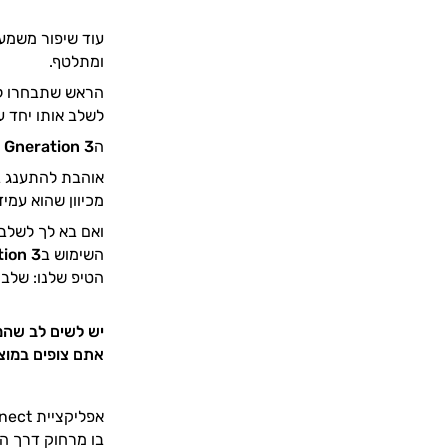
עוד שיפור משמעו
ומתלטף.
הראש שתבחרו לח
לשלב אותו יחד ע
ה
2 Gneration 3
אוהבת להתענג ב
מכיוון שהוא עמיד למים לפי תקן IPX7 המחמיר ביות
ואם בא לך לשלב
השימוש ב
tion 3
הטיפ שלנו: שלבו
אתם צופים במוצ