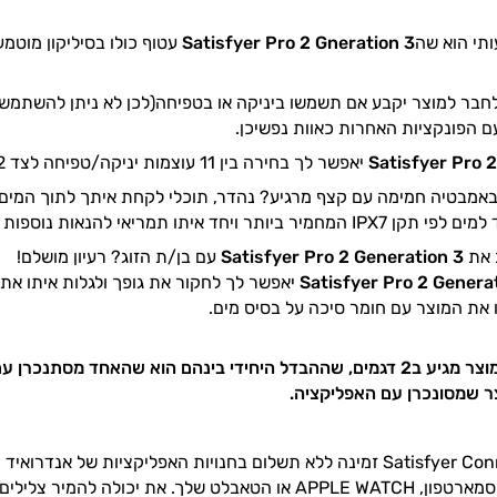
תי הוא שה
Satisfyer Pro 2 Gneration 3
עטוף כולו בסיליקון מוטמע,
בר למוצר יקבע אם תשמשו ביניקה או בטפיחה(לכן לא ניתן להשתמש ב
ם הפונקציות האחרות כאוות נפשיכן.
Satisfyer Pro 
יאפשר לך בחירה בין 11 עוצמות יניקה/טפיחה לצד 12 תוכניות רטט. חגיגה!
אמבטיה חמימה עם קצף מרגיע? נהדר, תוכלי לקחת איתך לתוך המים
ר ויחד איתו תמריאי להנאות נוספות ומעצימות.
 את
Satisfyer Pro 2 Generation 3
עם בן/ת הזוג? רעיון מושלם!
Satisfyer Pro 2 Genera
יאפשר לך לחקור את גופך ולגלות איתו את 
 את המוצר עם חומר סיכה על בסיס מים.
ר שמסונכרן עם האפליקציה.
אפליקציית Satisfyer Connect זמינה ללא תשלום בחנויות האפליקציו
בו מרחוק דרך הסמארטפון, APPLE WATCH או הטאבלט שלך. את