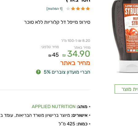
[
1 המלצות
]
סירופ מייפל דל קלוריות ללא סוכר
8.20 ₪ ל-100 מ"ל
מחיר טלפוני
מחיר באתר
34.90
45
₪
₪
מחיר באתר
חברי מועדון צוברים 5%
ית מוצר
מותג:
APPLIED NUTRITION
אישורים:
מיוצר ברישיון משרד הבריאות, עומד בתקן
כמות:
425 מ”ל