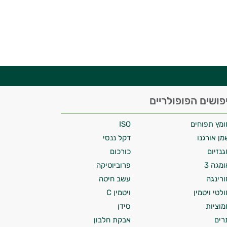
פושים הפופולריים
ומץ תפוחים
ISO
מן אורגנו
דקל ננסי
גנזיום
כורכום
ומגה 3
פרוביוטיקה
ורינגה
עשב חיטה
ולטי ויטמין
ויטמין C
מוציות
סידן
רים
אבקת חלבון