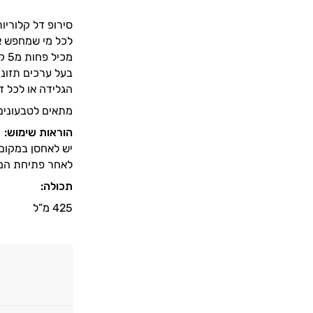
סירופ דל קלוריות של חברת FIT CUISINE, מבית ענק
לכל מי שמחפש את
מכיל פחות מ5 קלוריות למנת הגשה! ללא סוכר ללא גלוטן דל בשומן ועם אקסטרה טעם!
בעל ערכים תזונת
הגלידה או לכל ד
מתאים לטבעונים
הוראות שימוש:
יש לאחסן במקום 
לאחר פתיחת המו
תכולה:
425 מ”ל