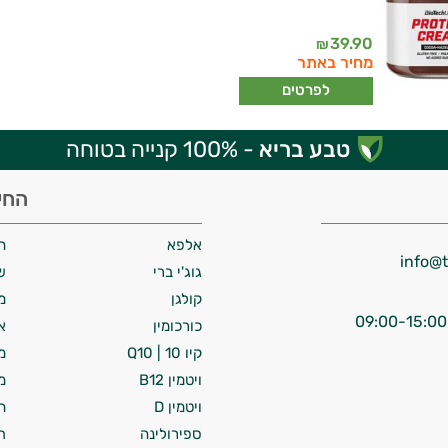
39.90
₪
מחיר באתר
לפרטים
טבע בריא
- 100% קנייה בטוחה
החי
אלפא
ח
גוג'י ברי
ש
קולגן
מ
כורכומין
א
קיו 10 | Q10
מ
ויטמין B12
מ
ויטמין D
ח
ספירולינה
ת