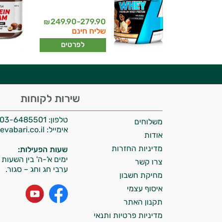
יועץ בריאות אישי AI
249.90-279.90
₪
שליח חינם
לפרטים
היי,
שירות לקוחות
אני יועץ הבריאות האישי AI של טבע בריא.
טלפון:
03-6485501
משלוחים
התשובות שלי מבוססות על מאגרי מידע קליניים
אימייל:
info@tevabari.co.il
וספרות מקצועית בתחומי הרפואה הטבעית
אודות
ותזונת הספורט.
מדיניות החזרות
שעות הפעילות:
ימים א'-ה' בין השעות 09:00-15:00
צרו קשר
אני כאן כדי לעזור לך להתאים את תוספי
ערבי חג וחג – סגור.
מחיקת חשבון
התזונה ומוצרי הבריאות המדויקים למטרות
איסוף עצמי
ולמצב הגופני שלך, ולהסביר לך אילו רכיבים
עובדים יחד כדי למקסם תוצאות גם בחיי היום
תקנון האתר
יום וגם בתחום הכושר והספורט.
מדיניות פרטיות ותנאי