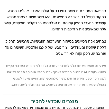
השיער
הרפואה המסורתית שמה דגש רב על עולם האנטי-אייג'ינג הטבעי.
במקום לטפל רק בשכבה החיצונית, היא משתמשת בצמחי מרפא
עשירים בנוגדי חמצון עוצמתיים הנלחמים ברדיקלים חופשיים, שהם
אלה שמאיצים את הזדקנות התאים.
צמחים אלה מסייעים בטיהור המערכות הפנימיות, מרגיעים תהליכי
דלקת שקטה ומעודדים ייצור טבעי של קולגן ואלסטין, השומרים על
עור גמיש, חלק וקורן לאורך שנים.
מידע זה מוגש כשירות כללי לצורכי העשרה בלבד לפי המידע העדכני הקיים
בנושא בעולם, ואינו מהווה המלצה לצרוך צמחי מרפא או תוסף תזונה כלשהו.
למען הסר ספק, מידע זה אינו מתייחס לתוספי תזונה ואינו מיועד לשמש
כהמלצה לשינוי או הורדה של תרופה כלשהיא, ואין בו תחליף לייעוץ רפואי.
מוצרים שכדאי להכיר
המוצרים שלפניך הינם תוספי תזונה ואין בהם הבטחה או התחייבות לרפא או