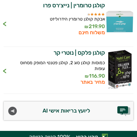
קולגן טרומרין | נייצ׳רס פרו
אבקת קולגן טרומרין הידרוליזט
219.90
₪
משלוח חינם
קולגן פלקס | נוטרי קר
כמוסות קולגן סוג 2, קולגן פטנטי המופק מסחוס
עופות
116.90
₪
מחיר באתר
ליועץ בריאות אישי AI
טבע בריא
- 100% קנייה בטוחה