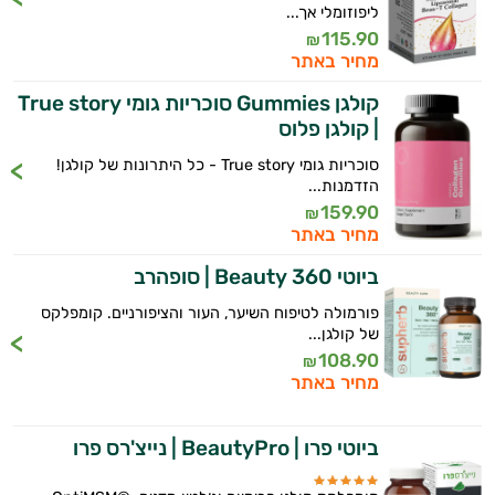
התשובות שלי מבוססות על מאגרי מידע קליניים
ליפוזומלי אך...
וספרות מקצועית בתחומי הרפואה הטבעית
115.90
₪
מחיר באתר
ותזונת הספורט.
קולגן Gummies סוכריות גומי True story
אני כאן כדי לעזור לך להתאים את תוספי
| קולגן פלוס
התזונה ומוצרי הבריאות המדויקים למטרות
ולמצב הגופני שלך, ולהסביר לך אילו רכיבים
סוכריות גומי True story - כל היתרונות של קולגן!
עובדים יחד כדי למקסם תוצאות גם בחיי היום
הזדמנות...
יום וגם בתחום הכושר והספורט.
159.90
₪
מחיר באתר
המטרה שלי היא להתאים עבורך המלצות
ביוטי Beauty 360 | סופהרב
אישיות מבוססות מדעית.
פורמולה לטיפוח השיער, העור והציפורניים. קומפלקס
זה הזמן להתחיל. איך אוכל לעזור?
של קולגן...
108.90
₪
מחיר באתר
ביוטי פרו | BeautyPro | נייצ'רס פרו