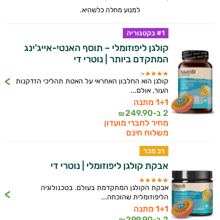
למנוע מחלה כלשהיא.
#1 בקטגוריה
קולגן ליפוזומלי – תוסף האנטי-אייג'ינג
המתקדם ביותר | נוטרי די
קולגן הוא החלבון האחראי על האטת תהליכי הזדקנות
העור, אולם...
1+1 מתנה
2 ב-
249.90
₪
מחיר לחברי מועדון
משלוח חינם
רב מכר
אבקת קולגן ליפוזומלי | נוטרי די
אבקת הקולגן המתקדמת בעולם. בטכנולוגיה
הליפוזומלית שהוכחה...
1+1 מתנה
2 ב-
299.90