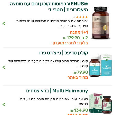
®VENUS כמוסות קולגן ונוס עם חומצה
היאלורונית | נוטרי די
"לוקחת את המוצר חודשיים מרגישה שינוי בכמות
השיער שנושר ועור...
1+1 מתנה
2 ב-
179.90
₪
בלעדי לחברי מועדון
קולגן טריפל | נייצ'רס פרו
קולגן טריפל מכיל שלושה רכיבים פעילים: פפטידים של
קולגן...
79.90
₪
מחיר באתר
Multi Hairmony | ברא צמחים
לשיער, עור וציפורניים תקינים פורמולה ייעודית
לנשים,...
134.90
₪