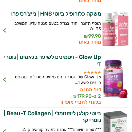
מחיר באתר
משקה כלורופיל ביוטי HNS | נייצ'רס פרו
תוסף תזונה ייחודי בנוזל בטעם מנטה עדין, המשלב
33 מ"ג...
99.90
₪
מחיר באתר
Glow Up - ויטמינים לשיער בגאמיס | נוטרי
די
Glow Up של נוטרי די הם גאמיס המכילים ויטמינים
חיוניים לשיער...
1+1 מתנה
2 ב-
179.90
₪
בלעדי לחברי מועדון
ביוטי קולגן ליפוזומלי | Beau-T Collagen |
היי,
נוטרי קר
אני יועץ הבריאות האישי AI של טבע בריא.
***הערה חשובה*** אמנם למוצר קוראים קולגן