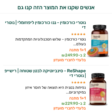
היי,
אנשים שקנו את המוצר הזה קנו גם
אני יועץ הבריאות האישי AI של טבע בריא.
התשובות שלי מבוססות על מאגרי מידע קליניים
נוטרי כורכומין - ננו כורכומין ליפוזומלי | נוטרי
וספרות מקצועית בתחומי הרפואה הטבעית
די
ותזונת הספורט.
נוטרי כורכומין - שלוש הטכנולוגיות המתקדמות
אני כאן כדי לעזור לך להתאים את תוספי
בעולם...
התזונה ומוצרי הבריאות המדויקים למטרות
1+1 מתנה
ולמצב הגופני שלך, ולהסביר לך אילו רכיבים
2 ב-
249.90
₪
עובדים יחד כדי למקסם תוצאות גם בחיי היום
בלעדי לחברי מועדון
יום וגם בתחום הכושר והספורט.
ReShape - סינביוטיקה לבטן שטוחה | רישייפ
המטרה שלי היא להתאים עבורך המלצות
| נוטרי די
אישיות מבוססות מדעית.
נפיחות בטנית היא תוצאה של חוסר איזון
זה הזמן להתחיל. איך אוכל לעזור?
במיקרוביום...
1+1 מתנה
2 ב-
229.90
₪
בלעדי לחברי מועדון