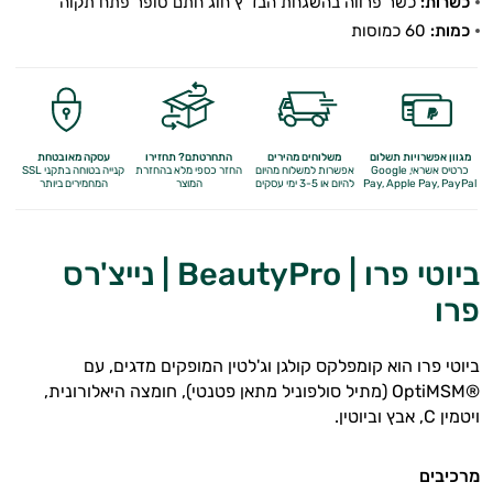
כשרות:
כשר פרווה בהשגחת הבד"ץ חוג חתם סופר פתח תקוה
כמות:
60 כמוסות
מגוון אפשרויות תשלום
משלוחים מהירים
התחרטתם? תחזירו
עסקה מאובטחת
כרטיס אשראי, Google
אפשרות למשלוח מהיום
החזר כספי מלא
בהחזרת
קנייה בטוחה בתקני SSL
Apple Pay, PayPal
Pay,
להיום או 3-5 ימי עסקים
המוצר
המחמירים ביותר
ביוטי פרו | BeautyPro | נייצ'רס
פרו
ביוטי פרו הוא קומפלקס קולגן וג'לטין המופקים מדגים, עם
®OptiMSM (מתיל סולפוניל מתאן פטנטי), חומצה היאלורונית,
ויטמין C, אבץ וביוטין.
מרכיבים