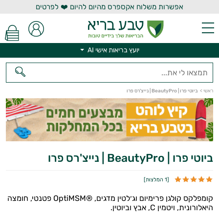
אפשרות משלוח אקספרס מהיום להיום ❤️ לפרטים
יועץ בריאות אישי AI
ראשי
>
ביוטי פרו | BeautyPro | נייצ'רס פרו
יועץ בריאות אישי AI
ביוטי פרו | BeautyPro | נייצ'רס פרו
[
1 המלצות
]
קומפלקס קולגן פרימיום וג׳לטין מדגים, ®OptiMSM פטנטי, חומצה
היאלורונית, ויטמין C, אבץ וביוטין.