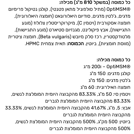
כל כמוסה (במשקל 810 מ"ג) מכילה:
®OptiMSM (מתיל סולפוניל
מתאן פטנטי),
קולגן נטיקול פרימיום
מדגים, ג'לטין מדגים,
סודיום היאלורונאט (חומצה היאלורונית),
חומצה אסקורבית (ויטמין C), מיקרוקריסטלין צלולוז (מונע
התגיישות), אבץ פיקולינט, מגנזיום סטיארט (מונע התגיישות),
מלטודקסטרין, רכז סלק מיובש (Beta vulgaris), חומצה ציטרית
(מווסת חומציות), ביוטין.
הכמוסה:
תאית צמחית HPMC.
כל כמוסה מכילה:
®OptiMSM – ו200 מ״ג
קולגן מדגים: 150 מ"ג
ג'לטין מדגים: 150 מ"ג
חומצה האילרונית: 60 מ"ג
ויטמין סי: 50 מ”ג, 83.33% מהקבוצה היומית המומלצת לנשים,
83.33% מהקבוצה היומית המומלצת לגברים
אבץ: 5, מ”ג, 41.67% מהקבוצה היומית המומלצת לנשים, 33.33%
מהקבוצה היומית המומלצת לגברים
ביוטין: 500 מק”ג, 500% מהקבוצה היומית המומלצת לנשים,
500% מהקבוצה היומית המומלצת לגברים