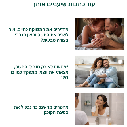
עוד כתבות שיעניינו אותך
מחזירים את התשוקה לחיים: איך
לשפר את החשק והאון הגברי
בצורה טבעית?
״פתאום לא רק חזר לי החשק,
מצאתי את עצמי מתפקד כמו בן
20״
היי,
אני יועץ הבריאות האישי AI של טבע בריא.
מחקרים מראים: כך נכפיל את
ספיגת הקולגן
התשובות שלי מבוססות על מאגרי מידע קליניים
וספרות מקצועית בתחומי הרפואה הטבעית