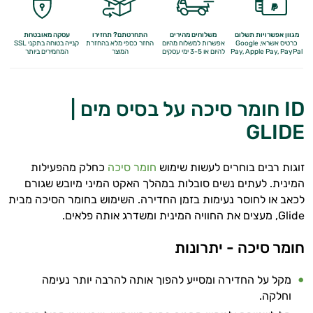
מגוון אפשרויות תשלום
משלוחים מהירים
התחרטתם? תחזירו
עסקה מאובטחת
כרטיס אשראי, Google
אפשרות למשלוח מהיום
החזר כספי מלא
בהחזרת
קנייה בטוחה בתקני SSL
Apple Pay, PayPal
Pay,
להיום או 3-5 ימי עסקים
המוצר
המחמירים ביותר
ID חומר סיכה על בסיס מים |
GLIDE
זוגות רבים בוחרים לעשות שימוש
חומר סיכה
כחלק מהפעילות
המינית. לעתים נשים סובלות במהלך האקט המיני מיובש שגורם
לכאב או לחוסר נעימות בזמן החדירה. השימוש בחומר הסיכה מבית
Glide
, מעצים את החוויה המינית ומשדרג אותה פלאים.
חומר סיכה - יתרונות
מקל על החדירה ומסייע להפוך אותה להרבה יותר נעימה
וחלקה.