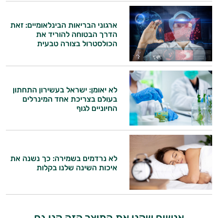
ותזונת הספורט.
אני כאן כדי לעזור לך להתאים את תוספי
ארגוני הבריאות הבינלאומיים: זאת
התזונה ומוצרי הבריאות המדויקים למטרות
הדרך הבטוחה להוריד את
הכולסטרול בצורה טבעית
ולמצב הגופני שלך, ולהסביר לך אילו רכיבים
עובדים יחד כדי למקסם תוצאות גם בחיי היום
יום וגם בתחום הכושר והספורט.
המטרה שלי היא להתאים עבורך המלצות
לא יאומן: ישראל בעשירון התחתון
אישיות מבוססות מדעית.
בעולם בצריכת אחד המינרלים
החיוניים לגוף
זה הזמן להתחיל. איך אוכל לעזור?
לא נרדמים בשמירה: כך נשנה את
איכות השינה שלנו בקלות
אנשים שקנו את המוצר הזה קנו גם