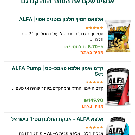
אנשים שקנו את המוצר הזה קנו גם
יום וגם בתחום הכושר והספורט.
המטרה שלי היא להתאים עבורך המלצות
אלפאס חטיף חלבון בוטנים אפוי | ALFA
אישיות מבוססות מדעית.
הטירוף הגדול ביותר של עולם החלבון. 21 גרם
זה הזמן להתחיל. איך אוכל לעזור?
חלבון...
מ-8.70 ₪ לחטיף
₪
מחיר באתר
קדם אימון אלפא פאמפ-סט | ALFA Pump
Set
קדם האימון החזק והמתקדם ביותר שהיה אי פעם...
149.90
₪
מחיר באתר
אלפא ALFA - אבקת החלבון מס׳ 1 בישראל
אבקת חלבון אלפא מבית ALFA - מותג התזונה