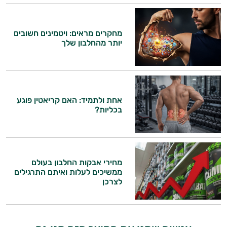
מחקרים מראים: ויטמינים חשובים
יותר מהחלבון שלך
אחת ולתמיד: האם קריאטין פוגע
היי,
בכליות?
אני יועץ הבריאות האישי AI של טבע בריא.
התשובות שלי מבוססות על מאגרי מידע קליניים
וספרות מקצועית בתחומי הרפואה הטבעית
מחירי אבקות החלבון בעולם
ותזונת הספורט.
ממשיכים לעלות ואיתם התרגילים
לצרכן
אני כאן כדי לעזור לך להתאים את תוספי
התזונה ומוצרי הבריאות המדויקים למטרות
ולמצב הגופני שלך, ולהסביר לך אילו רכיבים
עובדים יחד כדי למקסם תוצאות גם בחיי היום