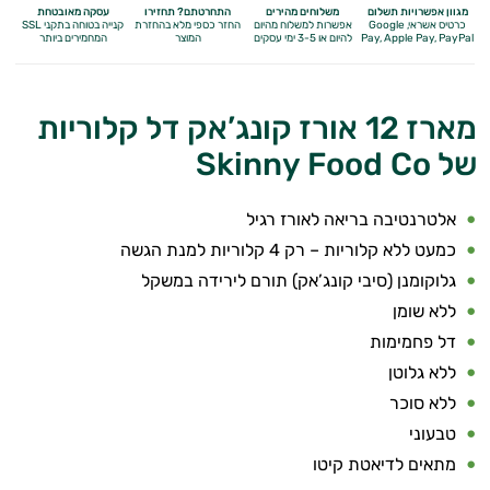
מגוון אפשרויות תשלום
משלוחים מהירים
התחרטתם? תחזירו
עסקה מאובטחת
כרטיס אשראי, Google
אפשרות למשלוח מהיום
החזר כספי מלא
בהחזרת
קנייה בטוחה בתקני SSL
Apple Pay, PayPal
Pay,
להיום או 3-5 ימי עסקים
המוצר
המחמירים ביותר
מארז 12 אורז קונג’אק דל קלוריות
של Skinny Food Co
אלטרנטיבה בריאה לאורז רגיל
כמעט ללא קלוריות – רק 4 קלוריות למנת הגשה
גלוקומנן (סיבי קונג’אק) תורם לירידה במשקל
ללא שומן
דל פחמימות
ללא גלוטן
ללא סוכר
טבעוני
מתאים לדיאטת קיטו