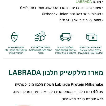
מותג:
LABRADA
אישורים:
מיוצר ברישיון משרד הבריאות, עומד בתקן GMP
כשרות:
כשר בהשגחת Orthodox Union
כמות:
6 יחידות של 500 מ"ל
מגוון אפשרויות תשלום
משלוחים מהירים
התחרטתם? תחזירו
עסקה מאובטחת
כרטיס אשראי, Google
אפשרות למשלוח מהיום
החזר כספי מלא
בהחזרת
קנייה בטוחה בתקני SSL
Apple Pay, PayPal
Pay,
להיום או 3-5 ימי עסקים
המוצר
המחמירים ביותר
מארז מילקשייק חלבון LABRADA
Labrada Protein Milkshake משקה חלבון מוכן לשתייה
עם 40 גרם חלבון – מספק מנת חלבון איכותית במהלך היום.
ללא תוספת סוכר וללא גלוטן