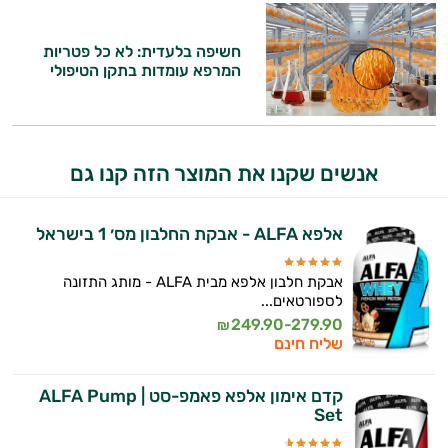
וספרות מקצועית בתחומי הרפואה הטבעית
ותזונת הספורט.
חשיפה בלעדית: לא כל פטריות
המרפא עומדות בתקן הטיפולי
אני כאן כדי לעזור לך להתאים את תוספי
התזונה ומוצרי הבריאות המדויקים למטרות
ולמצב הגופני שלך, ולהסביר לך אילו רכיבים
עובדים יחד כדי למקסם תוצאות גם בחיי היום
יום וגם בתחום הכושר והספורט.
אנשים שקנו את המוצר הזה קנו גם
המטרה שלי היא להתאים עבורך המלצות
אישיות מבוססות מדעית.
אלפא ALFA - אבקת החלבון מס׳ 1 בישראל
זה הזמן להתחיל. איך אוכל לעזור?
אבקת חלבון אלפא מבית ALFA - מותג התזונה
לספורטאים...
249.90-279.90
₪
שליח חינם
קדם אימון אלפא פאמפ-סט | ALFA Pump
Set